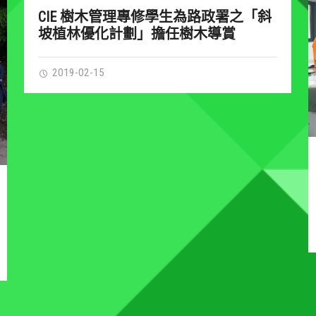
CIE 樹木管理專修學生為路政署之「斜
坡植林優化計劃」擔任樹木導賞
2019-02-15