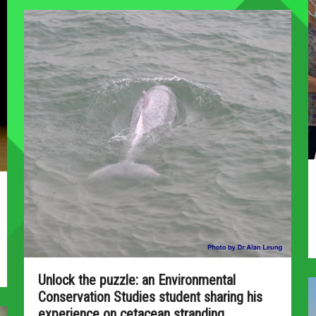
Unlock the puzzle: an Environmental
Conservation Studies student sharing his
experience on cetacean stranding