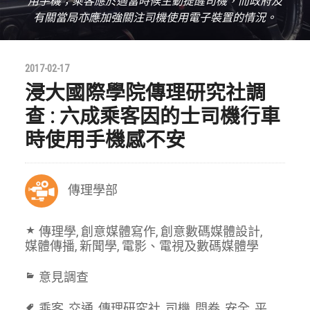
用手機；乘客應於適當時候主動提醒司機，而政府及
有關當局亦應加強關注司機使用電子裝置的情況。
2017-02-17
浸大國際學院傳理研究社調
查 : 六成乘客因的士司機行車
時使用手機感不安
傳理學部
傳理學
,
創意媒體寫作
,
創意數碼媒體設計
,
媒體傳播
,
新聞學
,
電影、電視及數碼媒體學
意見調查
乘客
,
交通
,
傳理研究社
,
司機
,
問卷
,
安全
,
平