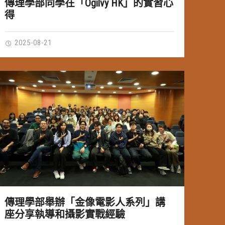
傳理學部同學在「Ogilvy HK」的實習心
得
2025-08-21
傳理學部舉辦「金像電影人系列」講
座分享執導和攝影實戰經驗