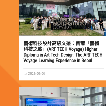
藝術科技設計高級文憑：首爾「藝術
科技之旅」(ART TECH Voyage) Higher
Diploma in Art Tech Design: The ART TECH
Voyage Learning Experience in Seoul
2026-06-09