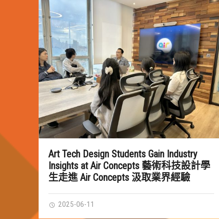
Art Tech Design Students Gain Industry
Insights at Air Concepts 藝術科技設計學
生走進 Air Concepts 汲取業界經驗
2025-06-11