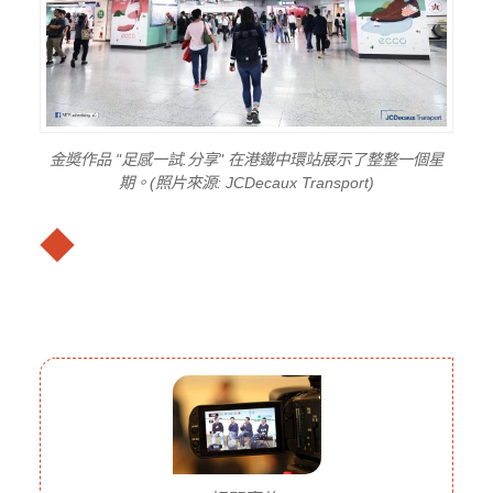
金奬作品 "足感一試.分享" 在港鐵中環站展示了整整一個星
期。(照片來源: JCDecaux Transport)
◆