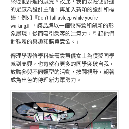
來輕便舒適的感覺。故此，我們以輕便舒適
的足感為設計主軸，再加入新穎的設計和標
語，例如『Don’t fall asleep while you’re
walking』，讓品牌以一個較輕鬆和創新的形
象展現，從而吸引乘客的注意力，引起他們
對鞋履的興趣和購買意欲。」
傳理學專修學科統籌袁慧儀女士為獲獎同學
感到高興，也寄望有更多的同學突破自我，
放膽參與不同類型的活動，擴闊視野，朝著
成為出色的傳理新力軍努力。