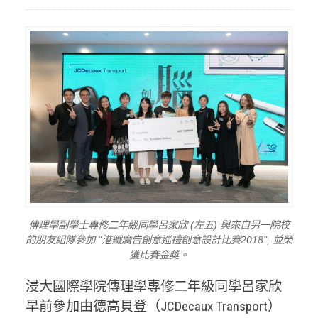
傳理學副學士專修二年級同學呂家欣 (左五) 與來自另一院校
的朋友組隊參加 "港鐵廣告創意巡禮創意設計比賽2018", 並榮
獲比賽金奬。
浸大國際學院傳理學專修二年級同學呂家欣
早前參加由德高貝登（JCDecaux Transport）