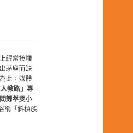
上經常接觸
出茅廬而缺
為此，媒體
達人教路」專
問鄭萃雯小
俗稱「斜槓族