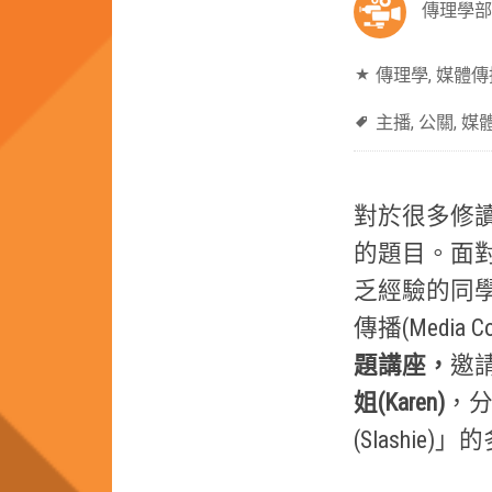
傳理學部
傳理學
,
媒體傳
主播
,
公關
,
媒
對於很多修
的題目。面
乏經驗的同
傳播(Media 
題講座，
邀
姐
(Karen)
，
(Slashi