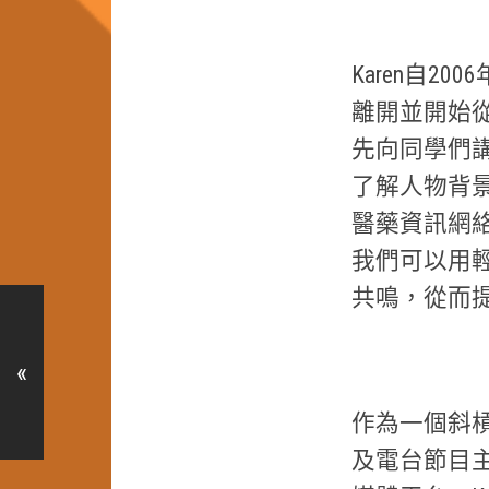
Karen自
離開並開始從
先向同學們
了解人物背景
醫藥資訊網
我們可以用
共鳴，從而
«
作為一個斜槓族
及電台節目