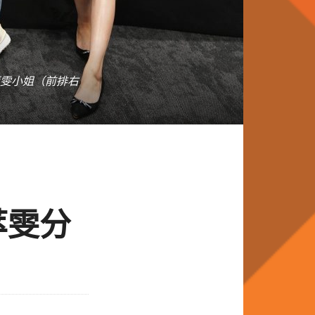
雯小姐（前排右
萃雯分