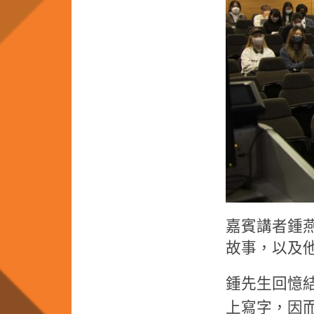
嘉賓講者鍾
故事，以及
鍾先生回憶
上寫字，因