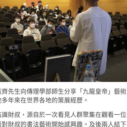
燕齊先生向傳理學部師生分享「九龍皇帝」藝術
他多年來在世界各地的策展經歷。
結識財叔，源自於一次看見人群聚集在觀看一位
而對財叔的書法藝術開始感興趣。及後兩人結下