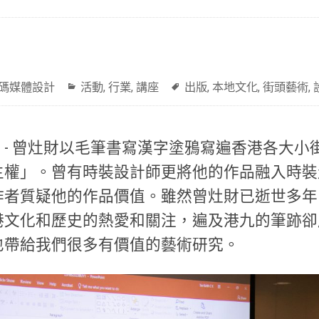
碼媒體設計
活動
,
行業
,
講座
出版
,
本地文化
,
街頭藝術
,
- 曾灶財以毛筆書寫漢字塗鴉寫遍香港各大小
主權」。曾有時裝設計師更將他的作品融入時裝
作者質疑他的作品價值。雖然曾灶財已逝世多年
港文化和歷史的熱愛和關注，遍及港九的筆跡卻
也帶給我們很多有價值的藝術研究。