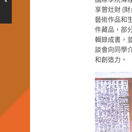
«
享曾灶財 (
藝術作品和
件藏品，部
輯錄成書，
談會向同學
和創造力。