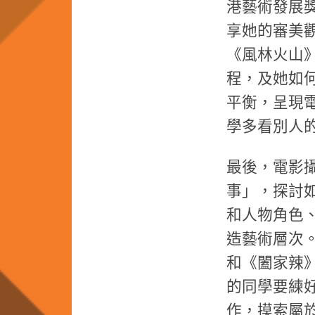
港藝術發展
享她的審美
《風林火山
程，及她如
平衡，呈現
學多看別人
最後，電影
事」，探討
和人物角色
造藝術層次
和《闔家辣
的同學要練
作，摸索屬