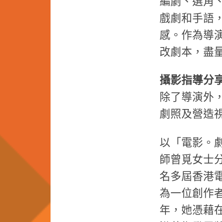
編劇、選角
戲劇和手語
感。作為導
改劇本，盡
攝影指導分
除了導演外
劇照及營造
以「電影。
師曾覓女士
名多屆香港
為一位創作者
年，她憑藉