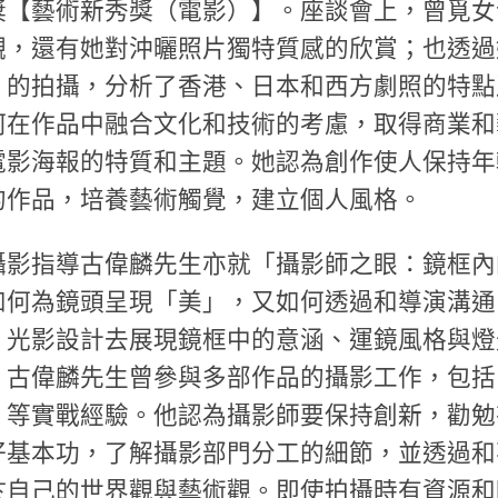
獎【藝術新秀獎（電影）】。座談會上，曾覓女
觀，還有她對沖曬照片獨特質感的欣賞；也透過
》的拍攝，分析了香港、日本和西方劇照的特點
何在作品中融合文化和技術的考慮，取得商業和
電影海報的特質和主題。她認為創作使人保持年
的作品，培養藝術觸覺，建立個人風格。
攝影指導古偉麟先生亦就「攝影師之眼：鏡框內
如何為鏡頭呈現「美」，又如何透過和導演溝通
、光影設計去展現鏡框中的意涵、運鏡風格與燈
。古偉麟先生曾參與多部作品的攝影工作，包括
》等實戰經驗。他認為攝影師要保持創新，勸勉
好基本功，了解攝影部門分工的細節，並透過和
於自己的世界觀與藝術觀。即使拍攝時有資源和