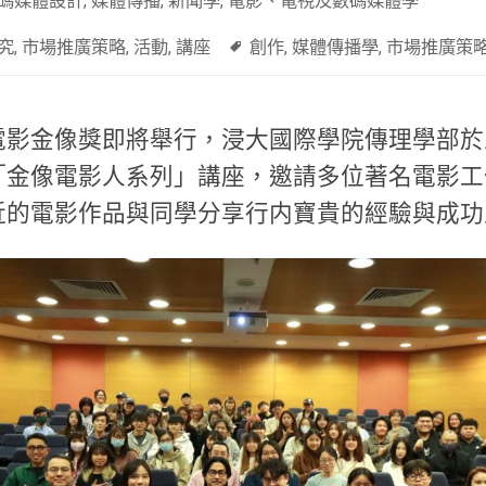
碼媒體設計
,
媒體傳播
,
新聞學
,
電影、電視及數碼媒體學
究
,
市場推廣策略
,
活動
,
講座
創作
,
媒體傳播學
,
市場推廣策
港電影金像獎即將舉行，浸大國際學院傳理學部
「金像電影人系列」講座，邀請多位著名電影工
近的電影作品與同學分享行内寶貴的經驗與成功