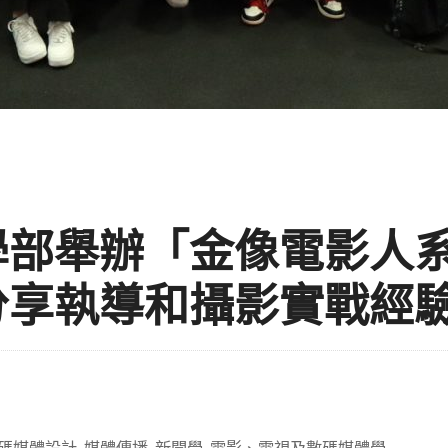
學部舉辦「金像電影人
分享執導和攝影實戰經