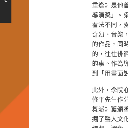
«
重逢》是他首
導演獎」。
看法不同，
奇幻、音樂
的作品，同
的，往往徘
的事。作為
到「用畫面
此外，學院
修平先生作分
舞派》獲頒
掘了聾人文