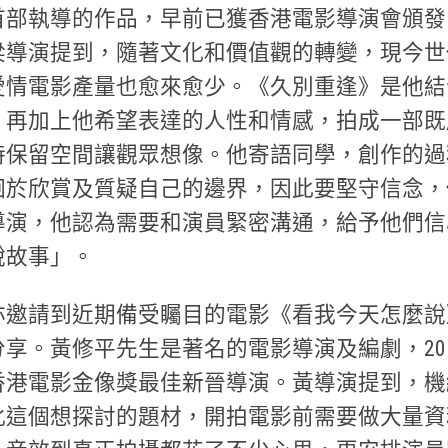
部執導的作品，早前已獲香港電影導演會頒發「
梁導演提到，隨著文化和價值觀的轉變，現今世
愛情電影產量也愈來愈少。《久別重逢》是他結
，再加上他希望表達的人性和情感，拍成一部既
時保留空間讓觀眾想像。他寄語同學，創作的過
徊於欣賞及質疑自己的邊界，因此要堅守信念，
導演，他認為需要和演員緊密溝通，給予他們信
說故事」。
亦邀請到近期備受矚目的電影《看我今天怎麼說
享。黃修平先生是著名的電影導演及編劇，20
香港電影金像獎最佳新晉導演。黃導演提到，機
化這個想探討的題材，開拍電影前需要做大量資