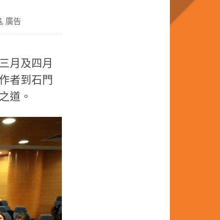
略
,
廣告
於三月及四月
作者到石門
之道。