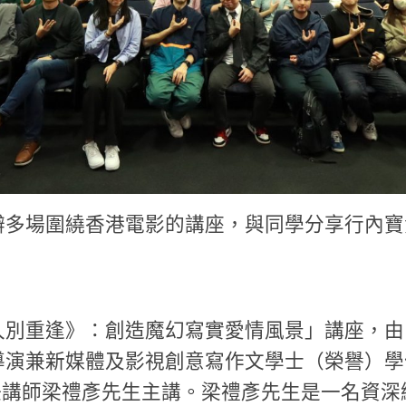
辦多場圍繞香港電影的講座，與同學分享行內寶
久別重逢》：創造魔幻寫實愛情風景」講座，由
導演兼新媒體及影視創意寫作文學士（榮譽）學
兼任講師梁禮彥先生主講。梁禮彥先生是一名資深