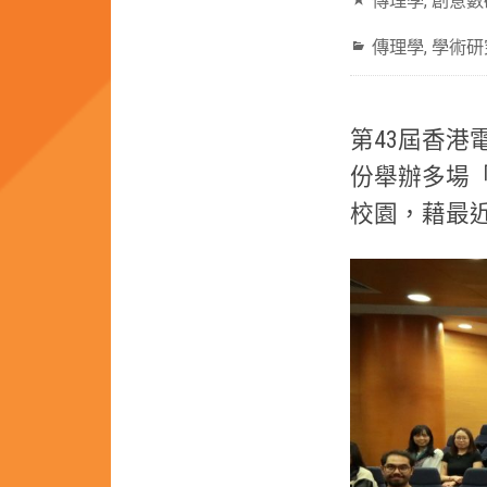
傳理學
,
創意數
傳理學
,
學術研
第43屆香
份舉辦多場
校園，藉最