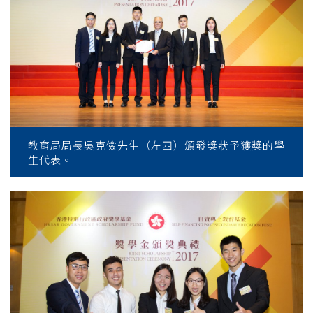
教育局局長吳克儉先生（左四）頒發獎狀予獲獎的學
生代表。