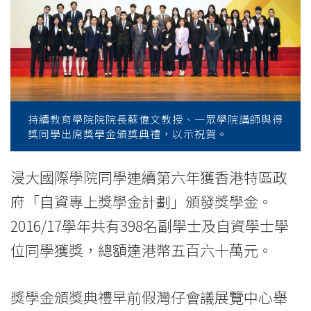
香
港
特
區
政
持續教育學院院院長蘇偉文教授、一眾學院講師與得
獎同學出席獎學金頒獎典禮，以示祝賀。
府
頒
浸大國際學院同學連續第六年獲香港特區政
府「自資專上獎學金計劃」頒發獎學金。
發
2016/17學年共有398名副學士及自資學士學
獎
位同學獲獎，總額達港幣五百六十萬元。
學
金
獎學金頒獎典禮早前假灣仔會議展覽中心舉