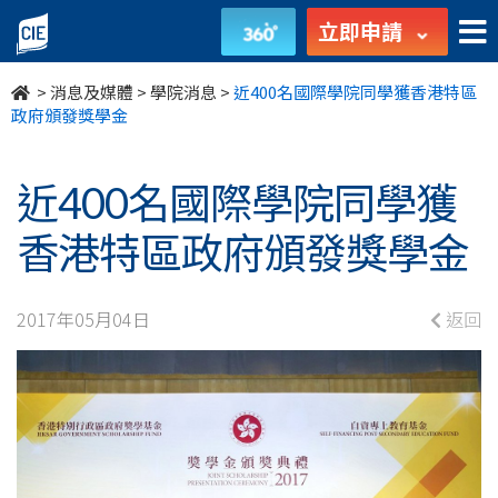
近
立即申請
400
>
消息及媒體
>
學院消息
>
近400名國際學院同學獲香港特區
名
政府頒發獎學金
國
近400名國際學院同學獲
際
香港特區政府頒發獎學金
學
院
2017年05月04日
返回
同
學
獲