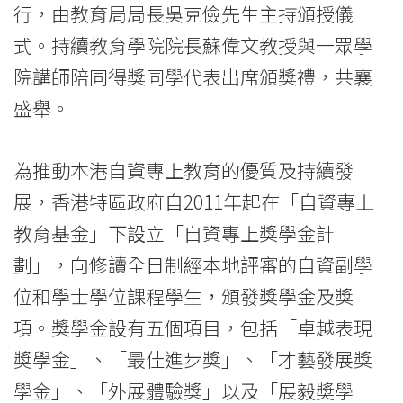
行，由教育局局長吳克儉先生主持頒授儀
-
式。持續教育學院院長蘇偉文教授與一眾學
學
院講師陪同得獎同學代表出席頒獎禮，共襄
院
盛舉。
消
為推動本港自資專上教育的優質及持續發
息
展，香港特區政府自2011年起在「自資專上
-
教育基金」下設立「自資專上獎學金計
國
劃」，向修讀全日制經本地評審的自資副學
際
位和學士學位課程學生，頒發獎學金及獎
項。獎學金設有五個項目，包括「卓越表現
學
奬學金」、「最佳進步獎」、「才藝發展獎
院
學金」、「外展體驗獎」以及「展毅奬學