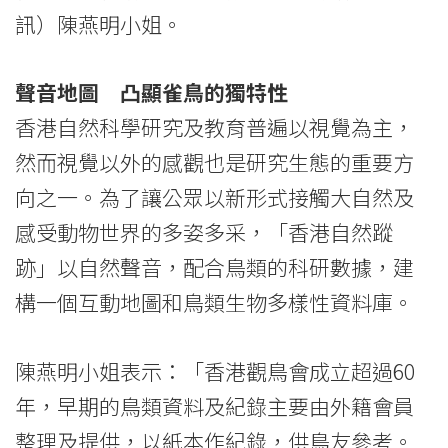
跡」-
訊）陳燕明小姐。
全
聲音地圖 凸顯雀鳥的獨特性
港
香港自然科學研究及教育普遍以視覺為主，
首
然而視覺以外的感觀也是研究生態的重要方
個
向之一。為了讓公眾以新形式接觸大自然及
感受動物世界的多姿多采，「香港自然蹤
聲
跡」以自然聲音，配合鳥類的科研數據，建
音
構一個互動地圖和鳥類生物多樣性資料庫。
互
動
陳燕明小姐表示：「香港觀鳥會成立超過60
年，早期的鳥類資料及紀錄主要由外籍會員
地
整理及提供，以紙本作紀錄，供鳥友參考。