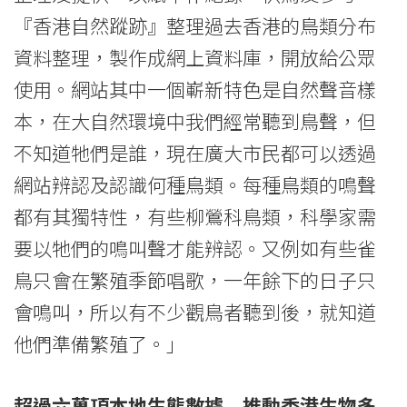
圖
『香港自然蹤跡』整理過去香港的鳥類分布
網
資料整理，製作成網上資料庫，開放給公眾
站
使用。網站其中一個嶄新特色是自然聲音樣
-
本，在大自然環境中我們經常聽到鳥聲，但
不知道牠們是誰，現在廣大市民都可以透過
學
網站辨認及認識何種鳥類。每種鳥類的鳴聲
院
都有其獨特性，有些柳鶯科鳥類，科學家需
消
要以牠們的鳴叫聲才能辨認。又例如有些雀
息
鳥只會在繁殖季節唱歌，一年餘下的日子只
會鳴叫，所以有不少觀鳥者聽到後，就知道
-
他們準備繁殖了。」
國
際
超過六萬項本地生態數據 推動香港生物多