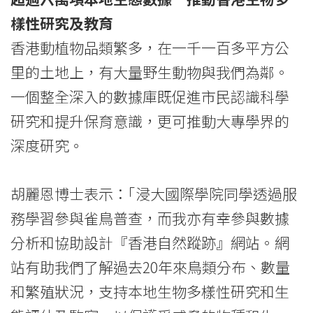
學
樣性研究及教育
香港動植物品類繁多，在一千一百多平方公
院
里的土地上，有大量野生動物與我們為鄰。
-
一個整全深入的數據庫既促進市民認識科學
香
研究和提升保育意識，更可推動大專學界的
港
深度研究。
浸
胡麗恩博士表示：｢浸大國際學院同學透過服
會
務學習參與雀鳥普查，而我亦有幸參與數據
大
分析和協助設計『香港自然蹤跡』網站。網
學
站有助我們了解過去20年來鳥類分布、數量
和繁殖狀況，支持本地生物多樣性研究和生