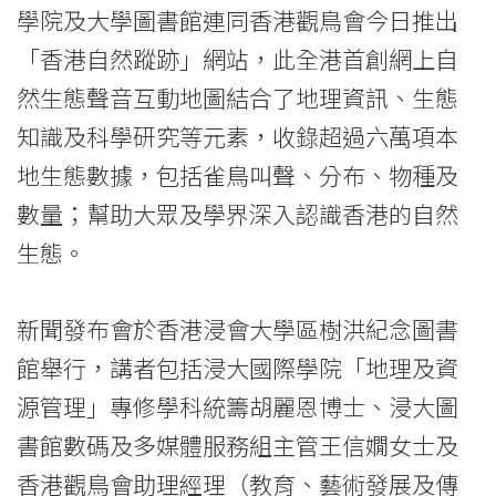
鳥
學院及大學圖書館連同香港觀鳥會今日推出
會
「香港自然蹤跡」網站，此全港首創網上自
聯
然生態聲音互動地圖結合了地理資訊、生態
知識及科學研究等元素，收錄超過六萬項本
合
地生態數據，包括雀鳥叫聲、分布、物種及
推
數量；幫助大眾及學界深入認識香港的自然
出
生態。
「香
港
新聞發布會於香港浸會大學區樹洪紀念圖書
館舉行，講者包括浸大國際學院「地理及資
自
源管理」專修學科統籌胡麗恩博士、浸大圖
然
書館數碼及多媒體服務組主管王信嫺女士及
蹤
香港觀鳥會助理經理（教育、藝術發展及傳