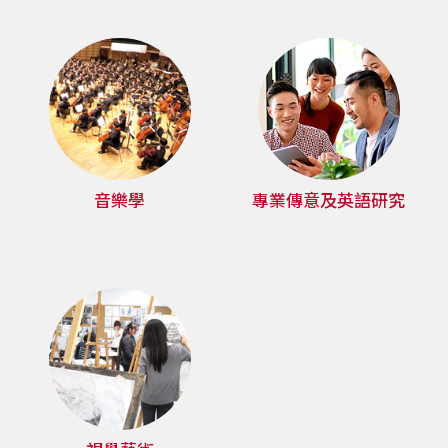
浸
會
大
學
音樂學
專業傳意及英語研究