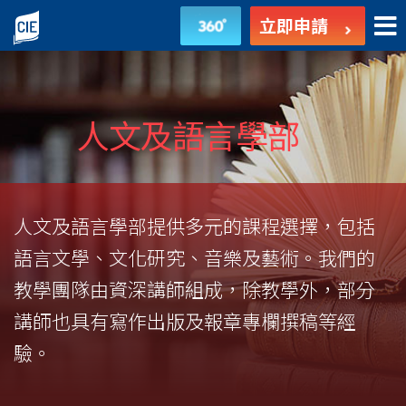
人
立即申請
文
及
語
人文及語言學部
言
學
人文及語言學部提供多元的課程選擇，包括
部
語言文學、文化研究、音樂及藝術。我們的
-
教學團隊由資深講師組成，除教學外，部分
副
講師也具有寫作出版及報章專欄撰稿等經
驗。
學