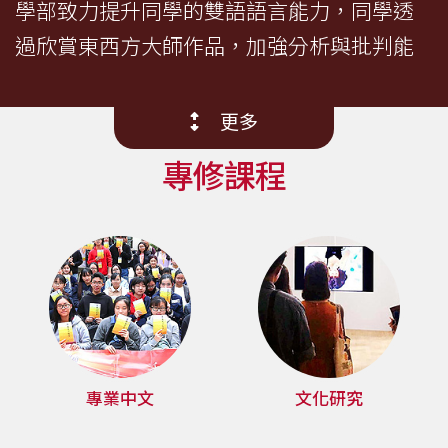
士
學部致力提升同學的雙語語言能力，同學透
課
過欣賞東西方大師作品，加強分析與批判能
程
力。學部注重傳授基本理論，讓同學理解學
術的不同範疇及學術文化的進程。此外，更
-
更多
會給予機會讓同學展示他們的出版成果、音
國
專修課程
樂表演及藝術創作等。本學部與浸大音樂學
際
院、視覺藝術院合辦副學士課程，由浸大的
學
教授悉心指導同學學習。課堂以外，同學也
有機會參與海外學術交流及體驗學習等活
院
動。
-
香
專業中文
文化研究
港