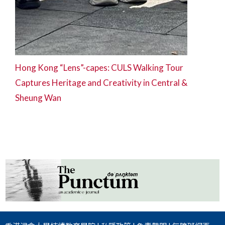
Hong Kong “Lens”-capes: CULS Walking Tour
Captures Heritage and Creativity in Central &
Sheung Wan