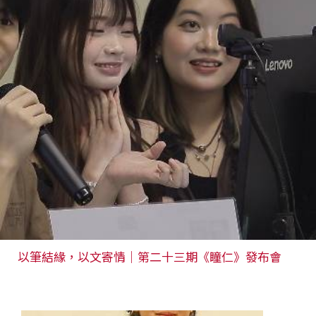
以筆結緣，以文寄情｜第二十三期《瞳仁》發布會