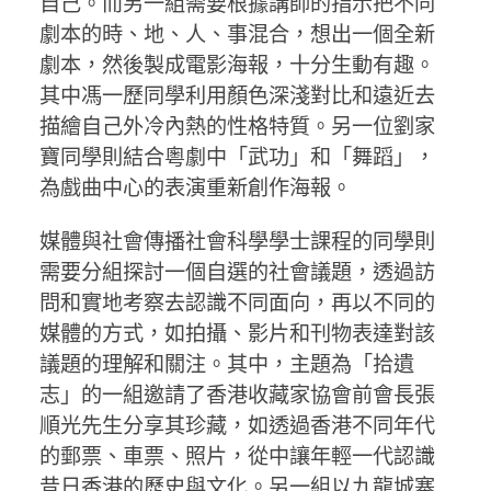
自己。而另一組需要根據講師的指示把不同
劇本的時、地、人、事混合，想出一個全新
劇本，然後製成電影海報，十分生動有趣。
其中馮一歷同學利用顏色深淺對比和遠近去
描繪自己外冷內熱的性格特質。另一位劉家
寶同學則結合粵劇中「武功」和「舞蹈」，
為戲曲中心的表演重新創作海報。
媒體與社會傳播社會科學學士課程的同學則
需要分組探討一個自選的社會議題，透過訪
問和實地考察去認識不同面向，再以不同的
媒體的方式，如拍攝、影片和刊物表達對該
議題的理解和關注。其中，主題為「拾遺
志」的一組邀請了香港收藏家協會前會長張
順光先生分享其珍藏，如透過香港不同年代
的郵票、車票、照片，從中讓年輕一代認識
昔日香港的歷史與文化。另一組以九龍城寨