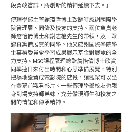
段勇敢嘗試，將創新的精神延續下去。」
傳理學部主管謝瑋陞博士致辭時感謝國際學
院管理層、同儕及校友的支持、兩位負責老
師詹怡倩博士和謝志權先生的帶領，及一眾
認真籌備展覽的同學。他又感謝國際學院學
生事務委員會學習成果展示基金對展覽的全
力支持。MSC課程署理總監詹怡倩博士欣賞
同學連日來付出時間和心思準備展覽，特別
把場地設置成電影院的感覺，讓觀眾可以坐
在熒幕前觀看影片。一些傳理學部校友也親
身到場支持師弟妹，充分體現師生和校友之
間的情誼和傳承精神。