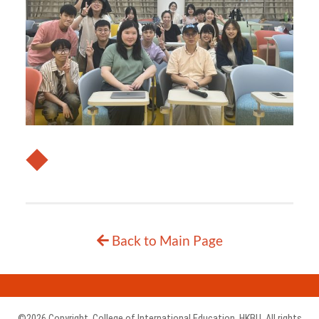
◆
Back to Main Page
©2026 Copyright.
College of International Education
,
HKBU
. All rights