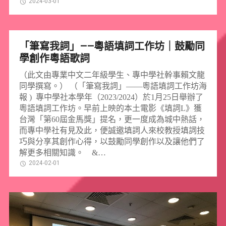
2024-03-01
「筆寫我詞」——粵語填詞工作坊｜鼓勵同
學創作粵語歌詞
（此文由專業中文二年級學生、專中學社幹事賴文龍
同學撰寫。） （「筆寫我詞」——粵語填詞工作坊海
報 ) 專中學社本學年（2023/2024）於1月25日舉辦了
粵語填詞工作坊。早前上映的本土電影《填詞L》獲
台灣「第60屆金馬獎」提名，更一度成為城中熱話，
而專中學社有見及此，便誠邀填詞人來校教授填詞技
巧與分享其創作心得，以鼓勵同學創作以及讓他們了
解更多相關知識。 &…
2024-02-01