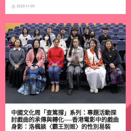
2025-11-05
中國文化周「查篤撐」系列：專題活動探
討戲曲的承傳與轉化──香港電影中的戲曲
身影：洛楓談〈霸王別姬〉的性別易裝