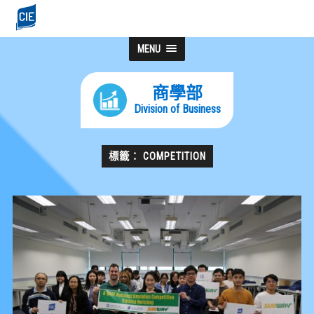
MENU
商學部
Division of Business
標籤： COMPETITION