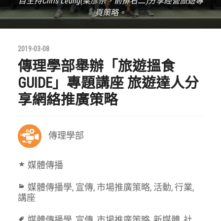
目主持Chris Leung(梁彥宗，前排右二)分享經營旅遊專
頁策略。
2019-03-08
傳理學部舉辦「旅遊搵食
GUIDE」專題講座 旅遊達人分
享網絡推廣策略
傳理學部
媒體傳播
媒體傳播學
,
宣傳
,
市場推廣策略
,
活動
,
行業
,
講座
媒體傳播學
,
宣傳
,
市場推廣策略
,
新媒體
,
社