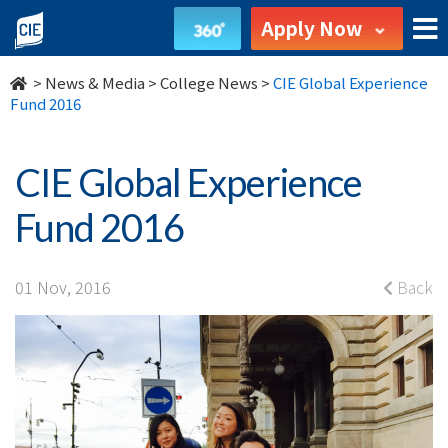
CIE
Apply Now
Global
>
News & Media
>
College News
>
CIE Global Experience
Experience
Fund 2016
Fund
CIE Global Experience
2016
Fund 2016
-
College
01 Nov, 2016
Back
News
-
College