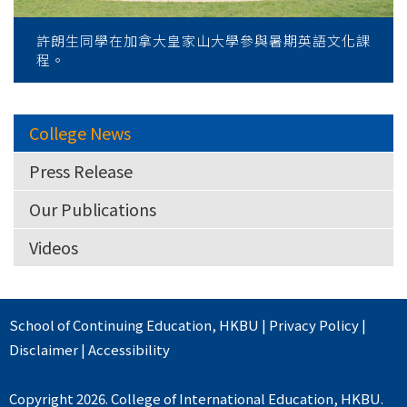
許朗生同學在加拿大皇家山大學參與暑期英語文化課
程。
College News
Press Release
Our Publications
Videos
School of Continuing Education
,
HKBU
|
Privacy Policy
|
Disclaimer
|
Accessibility
Copyright 2026. College of International Education, HKBU.