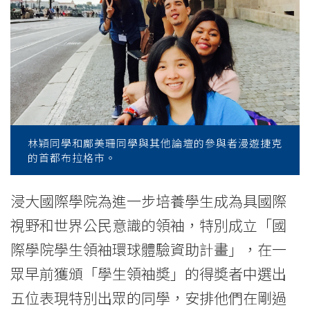
of
International
Education
-
Hong
Kong
林穎同學和鄺美珊同學與其他論壇的參與者漫遊捷克
的首都布拉格市。
Baptist
浸大國際學院為進一步培養學生成為具國際
University
視野和世界公民意識的領袖，特別成立「國
際學院學生領袖環球體驗資助計畫」，在一
眾早前獲頒「學生領袖奬」的得奬者中選出
五位表現特別出眾的同學，安排他們在剛過