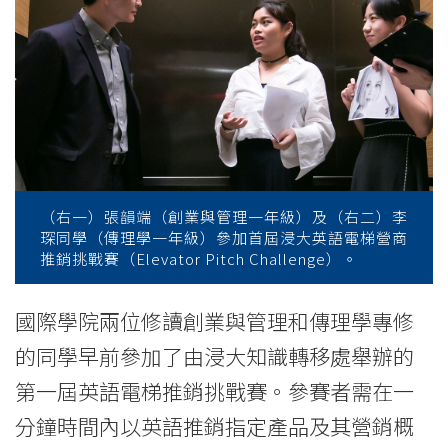
College
News
-
College
of
International
（右一）張韻端（創業與管理一年級）及（右二）李
琛同學（傳理學一年級）參加首屆浸大英語電梯營商
Education
推銷挑戰賽（Elevator Pitch Challenge）。
-
國際學院兩位修讀創業與管理和傳理學專修
Hong
的同學早前參加了由浸大知識轉移處舉辦的
Kong
第一屆英語電梯推銷挑戰賽。參賽者需在一
Baptist
分鐘時間內以英語推銷指定產品及其營銷概