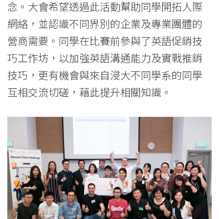
念。大會希望透過此活動幫助同學開拓人際
University
網絡，並認識不同界別的企業及專業團體的
營商需要。同學在比賽前參與了英語促銷技
巧工作坊，以加強英語溝通能力及實戰推銷
技巧，更有機會與來自浸大不同學系的同學
互相交流切磋，藉此提升相關知識。