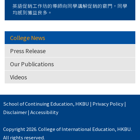
英語促銷工作坊的導師向同學講解促銷的竅門，同學
均感到獲益良多。
College News
Press Release
Our Publications
Videos
School of Continuing Education
,
HKBU
|
Privacy Policy
|
Disclaimer
|
Accessibility
Copyright 2026. College of International Education, HKBU.
All rights reserved.