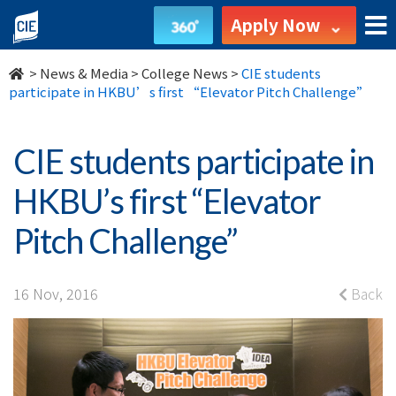
CIE
Apply Now
students
>
News & Media
>
College News
>
CIE students
participate
participate in HKBU’s first “Elevator Pitch Challenge”
in
CIE students participate in
HKBU’s
HKBU’s first “Elevator
first
Pitch Challenge”
“Elevator
Pitch
16 Nov, 2016
Back
Challenge”
-