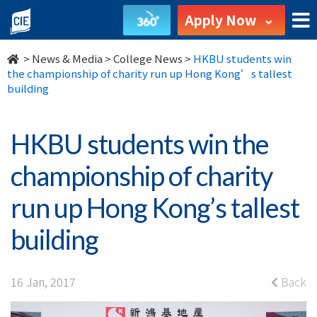
HKBU
Apply Now
students
>
News & Media
>
College News
>
HKBU students win
win
the championship of charity run up Hong Kong’s tallest
building
the
championship
HKBU students win the
of
championship of charity
charity
run up Hong Kong’s tallest
run
building
up
Hong
16 Jan, 2017
Back