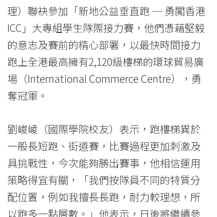
-
理）聯袂參加「新地公益垂直跑 ─ 勇闖香港
ICC」大專組學生隊際接力賽，他們憑藉堅毅
Hong
的意志及賽前的精心部署，以最快時間接力
Kong
跑上全港最高擁有2,120級樓梯的環球貿易廣
Baptist
場（International Commerce Centre），勇
University
奪冠軍。
劉峻崚（國際學院校友）表示，跑樓梯異於
一般長短跑、街道賽，比賽過程更加刺激及
具挑戰性，今次能夠勝出賽事，他相信運用
策略得宜有關，「我們按隊員不同的特質分
配位置，例如我擅長長跑，耐力較理想，所
以跑多一點層數。」他表示，日後將繼續參