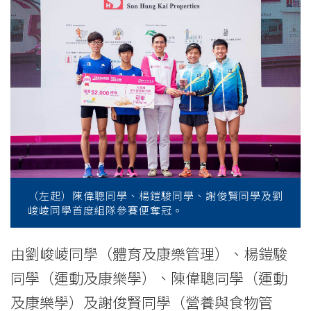
Kong’s
tallest
building
-
College
News
-
（左起）陳偉聰同學、楊鎧駿同學、謝俊賢同學及劉
College
峻崚同學首度組隊參賽便奪冠。
of
由劉峻崚同學（體育及康樂管理）、楊鎧駿
International
同學（運動及康樂學）、陳偉聰同學（運動
Education
及康樂學）及謝俊賢同學（營養與食物管