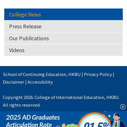
College News
Press Release
Our Publications
Videos
School of Continuing Education
,
HKBU
|
Privacy Policy
|
Disclaimer
|
Accessibility
Copyright 2026. College of International Education, HKBU.
All rights reserved.