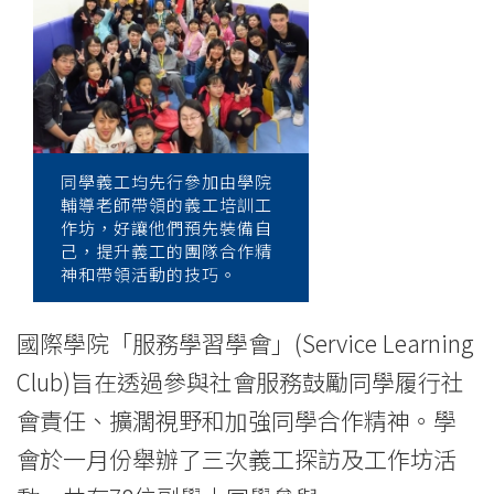
and
Elderly
in
Need
-
同學義工均先行參加由學院
輔導老師帶領的義工培訓工
College
作坊，好讓他們預先裝備自
己，提升義工的團隊合作精
神和帶領活動的技巧。
News
-
國際學院「服務學習學會」(Service Learning
College
Club)旨在透過參與社會服務鼓勵同學履行社
會責任、擴濶視野和加強同學合作精神。學
of
會於一月份舉辦了三次義工探訪及工作坊活
International