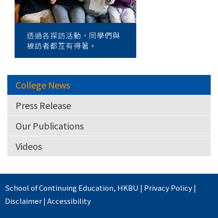
透過各探訪活動，同學們與
被訪者都互有得著。
College News
Press Release
Our Publications
Videos
School of Continuing Education
,
HKBU
|
Privacy Policy
|
Disclaimer
|
Accessibility