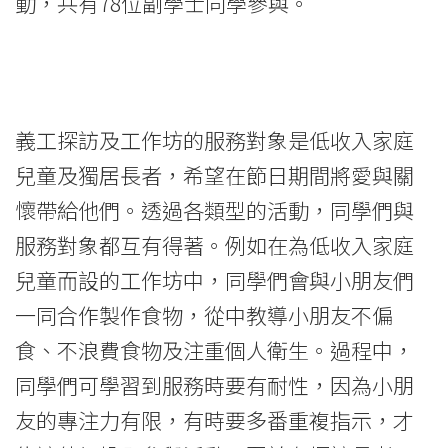
動，共有78位副學士同學參與。
Education
-
Hong
義工探訪及工作坊的服務對象是低收入家庭
Kong
兒童及獨居長者，希望在節日期間將愛與關
Baptist
懷帶給他們。透過各類型的活動，同學們與
University
服務對象都互有得著。例如在為低收入家庭
兒童而設的工作坊中，同學們會與小朋友們
一同合作製作食物，從中教導小朋友不偏
食、不浪費食物及注重個人衛生。過程中，
同學們可學習到服務時要有耐性，因為小朋
友的專注力有限，有時要多番重複指示，才