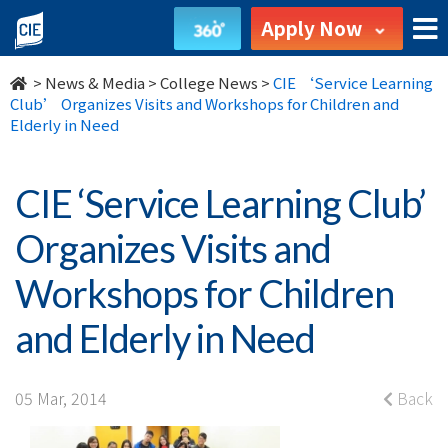
CIE
Apply Now
‘Service
>
News & Media
>
College News
>
CIE ‘Service Learning
Learning
Club’ Organizes Visits and Workshops for Children and
Elderly in Need
Club’
Organizes
CIE ‘Service Learning Club’
Visits
Organizes Visits and
and
Workshops for Children
Workshops
and Elderly in Need
for
Children
05 Mar, 2014
Back