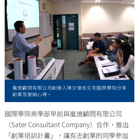
Sale
-
College
News
-
College
of
嵐億顧問有限公司創辦人陳文俊先生到國際學院分享
International
創業及營銷心得。
Education
國際學院商學部早前與嵐億顧問有限公司
-
（Sater Consultant Company）合作，推出
Hong
「創業培訓計畫」，讓有志創業的同學參加