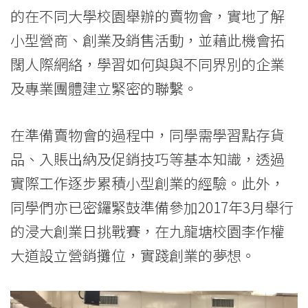
Kong
的在不同大學校園舉辦的賣物會，實地了解
小型營商、創業及銷售活動，並藉此機會拓
Baptist
闊人際網絡，學習如何與與不同界別的企業
University
及專業團體建立緊密的聯繫。
在準備賣物會的過程中，同學需學習點存貨
品、入賬出納及促銷技巧等基本知識，透過
實際工作逐步累積小型創業的經驗。此外，
同學們亦已密鑼緊鼓準備參加2017年3月舉行
的浸大創業日挑戰賽，在九龍塘校園李作權
大道設立營銷攤位，實踐創業的夢想。