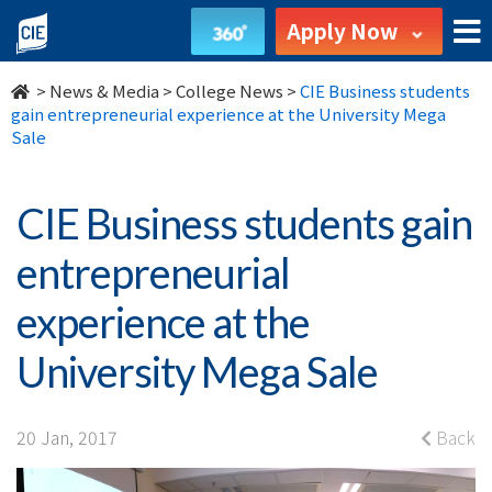
CIE
Apply Now
Business
>
News & Media
>
College News
>
CIE Business students
students
gain entrepreneurial experience at the University Mega
Sale
gain
entrepreneurial
CIE Business students gain
experience
entrepreneurial
at
experience at the
the
University Mega Sale
University
Mega
20 Jan, 2017
Back