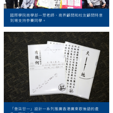
國際學院商學部一眾老師、商界顧問和校友顧問特意
到場支持參賽同學。
「叄柒廿一」設計一系列推廣香港廣東歇後語的產