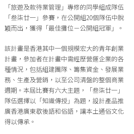
International
「旅遊及款待業管理」專修的同學組成隊伍
「叁柒廿一」參賽，在公開組20個隊伍中脫
Education
㯋而出，獲得「最佳攤位－公開組冠軍」。
-
Hong
該計畫是香港其中一個規模宏大的青年創業
Kong
計畫，參加者在計畫中需經歷營運企業的各
種情況，包括組建團隊、籌集資金、發展業
Baptist
務、生產及營銷，以至公司清盤的整個商業
University
週期。本屆比賽有六大主題，「叁柒廿一」
隊伍選擇以「知識傳授」為題，設計產品推
廣香港廣東歇後語和俗語，讓本土通俗文化
得以傳承。