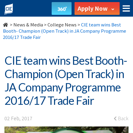
CIE
Apply Now
team
>
News & Media
>
College News
>
CIE team wins Best
wins
Booth- Champion (Open Track) in JA Company Programme
2016/17 Trade Fair
Best
Booth-
CIE team wins Best Booth-
Champion
Champion (Open Track) in
(Open
JA Company Programme
Track)
2016/17 Trade Fair
in
JA
02 Feb, 2017
Back