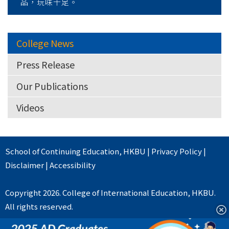
品，玩味十足。
College News
Press Release
Our Publications
Videos
School of Continuing Education
,
HKBU
|
Privacy Policy
|
Disclaimer
|
Accessibility
Copyright 2026. College of International Education, HKBU.
All rights reserved.