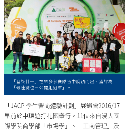
Company
Programme
2016/17
Trade
Fair
-
College
「叄柒廿一」在眾多參賽隊伍中脫穎而出，獲評為
News
「最佳攤位－公開組冠軍」。
-
「JACP 學生營商體驗計劃」展銷會2016/17
College
早前於中環遮打花園舉行。11位來自浸大國
of
際學院商學部「市場學」、「工商管理」及