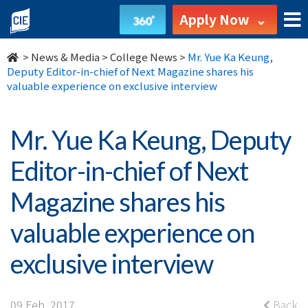
Mr.
Apply Now
Yue
>
News & Media
>
College News
>
Mr. Yue Ka Keung,
Ka
Deputy Editor-in-chief of Next Magazine shares his
valuable experience on exclusive interview
Keung,
Deputy
Mr. Yue Ka Keung, Deputy
Editor-
Editor-in-chief of Next
in-
Magazine shares his
chief
valuable experience on
of
exclusive interview
Next
09 Feb, 2017
Back