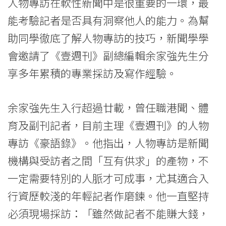
人物專訪在軟性新聞中是很重要的一環，最
-
能考驗記者是否具有洞察他人的能力。為幫
College
助同學徹底了解人物專訪的技巧，新聞學學
of
會邀請了《壹週刊》副總編輯余家強先生分
享多年累積的專業採訪及寫作經驗。
International
Education
余家強先生入行超過廿載，曾任職港聞、體
-
育及副刊記者，目前主理《壹週刊》的人物
Hong
專訪《豪語錄》。他指出，人物專訪是新聞
機構與受訪者之間「互有供求」的產物，不
Kong
一定需要特別的人脈才可成事，尤其適合入
Baptist
行資歷較淺的年輕記者作磨鍊。他一直堅持
University
必須現場採訪：「雖然做記者不能賺大錢，