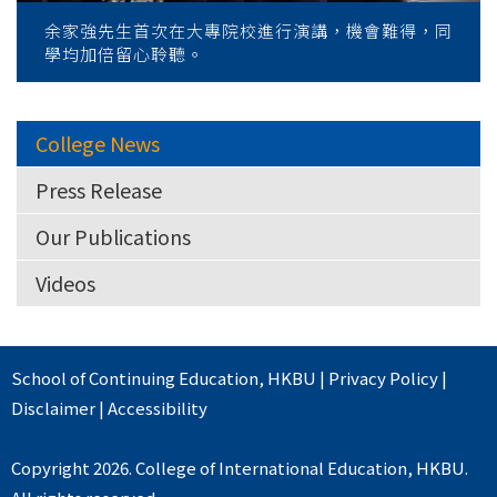
余家強先生首次在大專院校進行演講，機會難得，同
學均加倍留心聆聽。
College News
Press Release
Our Publications
Videos
School of Continuing Education
,
HKBU
|
Privacy Policy
|
Disclaimer
|
Accessibility
Copyright 2026. College of International Education, HKBU.