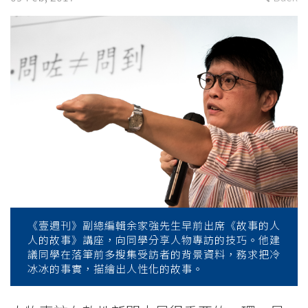
Magazine
shares
his
valuable
experience
on
exclusive
interview
《壹週刊》副總編輯余家強先生早前出席《故事的人
-
人的故事》講座，向同學分享人物專訪的技巧。他建
議同學在落筆前多搜集受訪者的背景資料，務求把冷
College
冰冰的事實，描繪出人性化的故事。
News