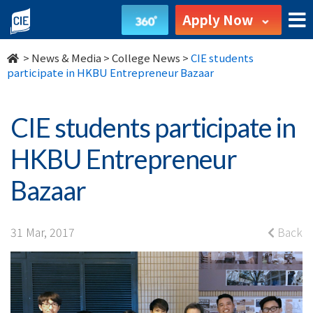
CIE
Apply Now
students
>
News & Media
>
College News
>
CIE students
participate
participate in HKBU Entrepreneur Bazaar
in
CIE students participate in
HKBU
HKBU Entrepreneur
Entrepreneur
Bazaar
Bazaar
-
31 Mar, 2017
Back
College
News