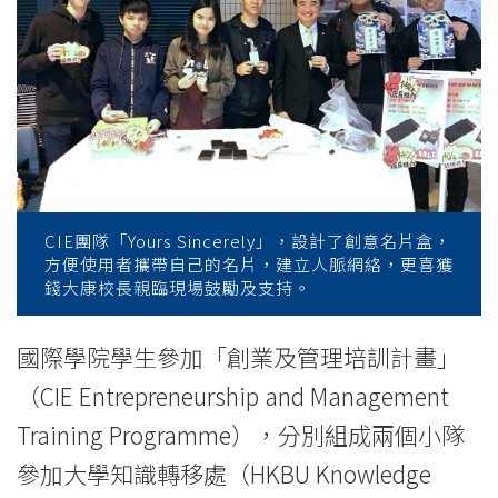
-
College
of
International
Education
-
CIE團隊「Yours Sincerely」，設計了創意名片盒，
方便使用者攜帶自己的名片，建立人脈網絡，更喜獲
Hong
錢大康校長親臨現場鼓勵及支持。
Kong
國際學院學生參加「創業及管理培訓計畫」
Baptist
（CIE Entrepreneurship and Management
University
Training Programme），分別組成兩個小隊
參加大學知識轉移處（HKBU Knowledge