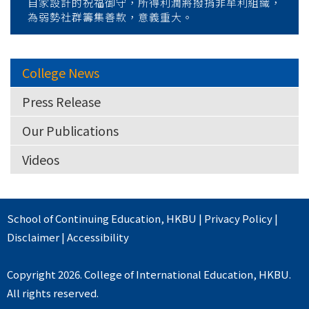
自家設計的祝福御守，所得利潤將撥捐非牟利組織，
為弱勢社群籌集善款，意義重大。
College News
Press Release
Our Publications
Videos
School of Continuing Education
,
HKBU
|
Privacy Policy
|
Disclaimer
|
Accessibility
Copyright 2026. College of International Education, HKBU.
All rights reserved.