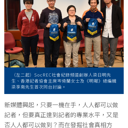
forum
-
College
News
-
College
of
（左二起）SocREC社會紀錄頻道創辦人梁日明先
生、香港記者協會主席岑倚蘭女士及《明報》總編輯
International
梁享南先生首次同台討論。
Education
新媒體興起，只要一機在手，人人都可以做
-
記者，但要真正達到記者的專業水平，又是
Hong
否人人都可以做到？而在發掘社會真相方