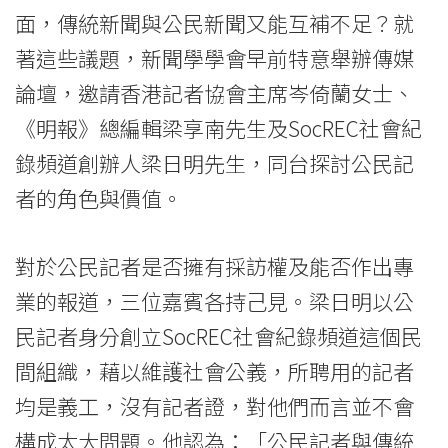
Kong
面，傳統新聞與公民新聞又能互補不足？就
著這些議題，新聞學學會早前特意舉辦傳媒
Baptist
論壇，邀請香港記者協會主席岑倚蘭女士、
University
《明報》總編輯梁享南先生及SocREC社會紀
錄頻道創辦人梁日明先生，同台探討公民記
者的角色與價值。
對於公民記者是否擁有採訪權及能否作出專
業的報道，三位嘉賓各持己見。梁日明以公
民記者身分創立SocREC社會紀錄頻道這個民
間組織，藉以維護社會公義，所聘用的記者
均是義工，沒有記者證，對他們而言並不會
構成太大問題。他認為：「公民記者與傳統