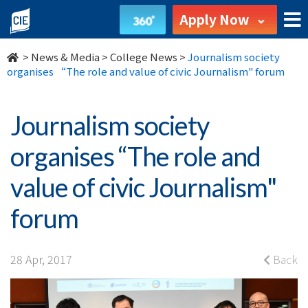
Journalism
Apply Now
society
>
News & Media
>
College News
>
Journalism society
organises
organises “The role and value of civic Journalism" forum
“The
Journalism society
role
organises “The role and
and
value of civic Journalism"
value
forum
of
civic
28 Apr, 2017
Back
Journalism"