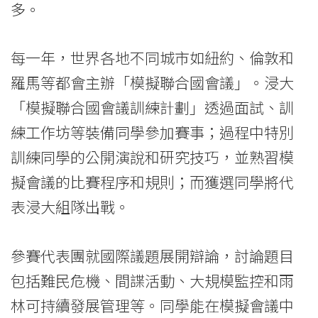
多。
University
每一年，世界各地不同城市如紐約、倫敦和
羅馬等都會主辦「模擬聯合國會議」。浸大
「模擬聯合國會議訓練計劃」透過面試、訓
練工作坊等裝備同學參加賽事；過程中特別
訓練同學的公開演說和研究技巧，並熟習模
擬會議的比賽程序和規則；而獲選同學將代
表浸大組隊出戰。
參賽代表團就國際議題展開辯論，討論題目
包括難民危機、間諜活動、大規模監控和雨
林可持續發展管理等。同學能在模擬會議中