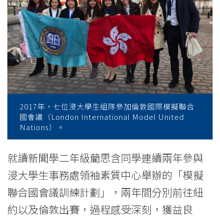
College
News
-
College
of
International
2017年，七位浸大學生組隊參加倫敦國際模擬聯合
國會議（London International Model United
Education
Nations）。
-
就讀新聞學二年級藺思含同學連續兩年參與
Hong
浸大學生事務處領袖素質中心舉辦的「模擬
Kong
聯合國會議訓練計劃」，兩年間分別前往紐
Baptist
約以及倫敦出賽，過程感受深刻，獲益良