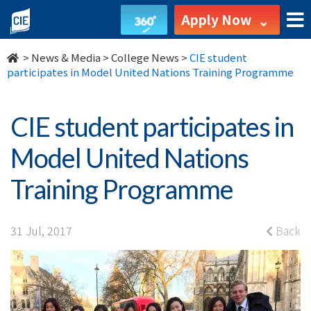
CIE
Apply Now
student
>
News & Media
>
College News
>
CIE student
participates
participates in Model United Nations Training Programme
in
CIE student participates in
Model
Model United Nations
United
Training Programme
Nations
Training
31 Jul, 2017
Back
Programme
-