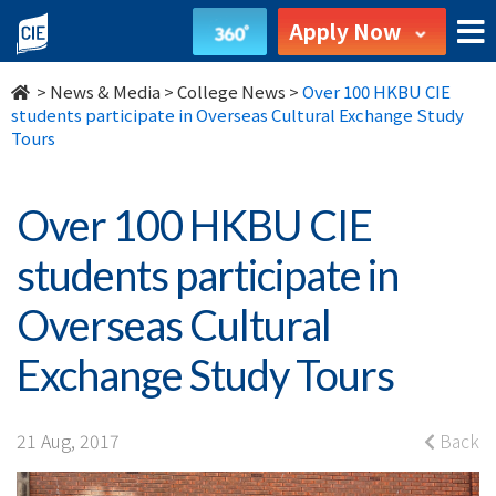
Over
Apply Now
100
>
News & Media
>
College News
>
Over 100 HKBU CIE
HKBU
students participate in Overseas Cultural Exchange Study
Tours
CIE
students
Over 100 HKBU CIE
participate
students participate in
in
Overseas Cultural
Overseas
Exchange Study Tours
Cultural
Exchange
21 Aug, 2017
Back