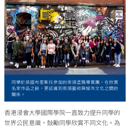
Study
Tours
-
College
News
-
College
同學於英國布里斯托參加的街頭塗鴉導賞團，在欣賞
of
名家作品之餘，更認識到街頭藝術與城市文化之間的
關係。
International
Education
香港浸會大學國際學院一直致力提升同學的
世界公民意識，鼓勵同學欣賞不同文化。為
-