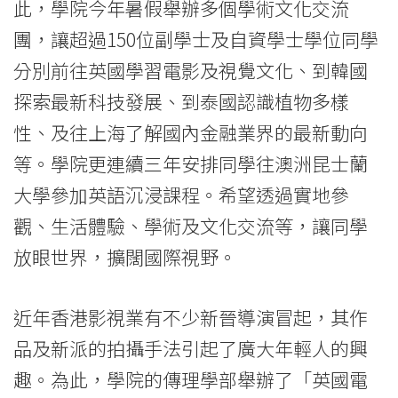
此，學院今年暑假舉辦多個學術文化交流
Hong
團，讓超過150位副學士及自資學士學位同學
Kong
分別前往英國學習電影及視覺文化、到韓國
Baptist
探索最新科技發展、到泰國認識植物多樣
性、及往上海了解國內金融業界的最新動向
University
等。學院更連續三年安排同學往澳洲昆士蘭
大學參加英語沉浸課程。希望透過實地參
觀、生活體驗、學術及文化交流等，讓同學
放眼世界，擴闊國際視野。
近年香港影視業有不少新晉導演冒起，其作
品及新派的拍攝手法引起了廣大年輕人的興
趣。為此，學院的傳理學部舉辦了「英國電