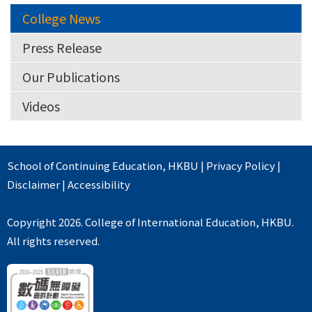
College News
Press Release
Our Publications
Videos
School of Continuing Education
,
HKBU
|
Privacy Policy
|
Disclaimer
|
Accessibility
Copyright 2026. College of International Education, HKBU.
All rights reserved.