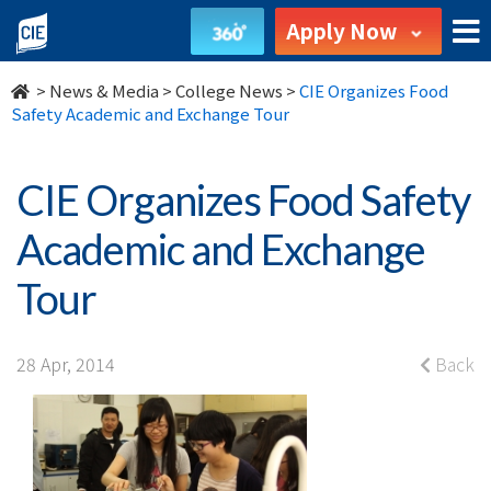
CIE
Apply Now
Organizes
>
News & Media
>
College News
>
CIE Organizes Food
Food
Safety Academic and Exchange Tour
Safety
CIE Organizes Food Safety
Academic
Academic and Exchange
and
Tour
Exchange
Tour
28 Apr, 2014
Back
-
College