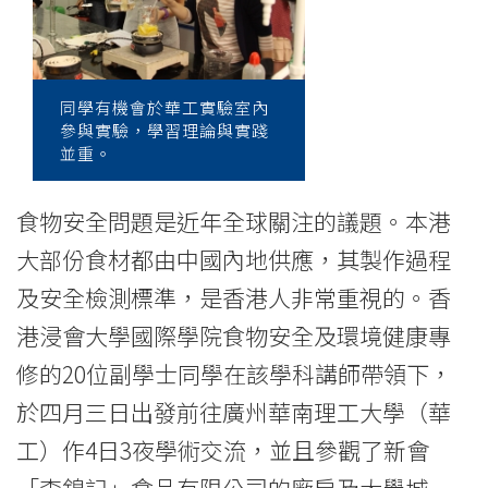
News
-
College
同學有機會於華工實驗室內
參與實驗，學習理論與實踐
of
並重。
International
食物安全問題是近年全球關注的議題。本港
Education
大部份食材都由中國內地供應，其製作過程
-
及安全檢測標準，是香港人非常重視的。香
Hong
港浸會大學國際學院食物安全及環境健康專
Kong
修的20位副學士同學在該學科講師帶領下，
於四月三日出發前往廣州華南理工大學（華
Baptist
工）作4日3夜學術交流，並且參觀了新會
University
「李錦記」食品有限公司的廠房及大學城