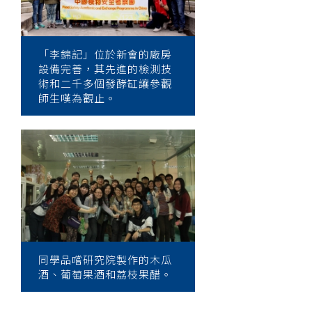
「李錦記」位於新會的廠房
設備完善，其先進的檢測技
術和二千多個發酵缸讓參觀
師生嘆為觀止。
同學品嚐研究院製作的木瓜
酒、葡萄果酒和荔枝果醋。