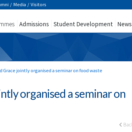
umni
/
Media
/
Visitors
ammes
Admissions
Student Development
News
d Grace jointly organised a seminar on food waste
intly organised a seminar on
Bac