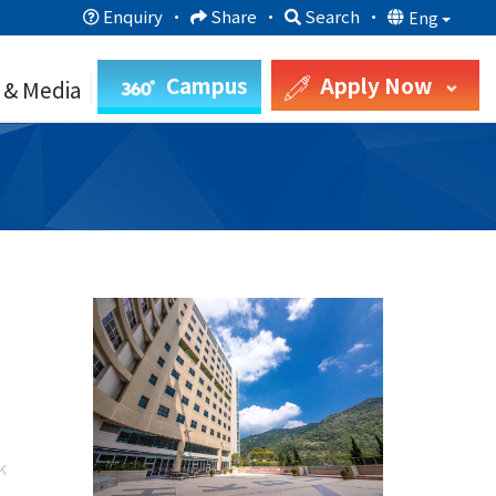
Enquiry
·
Share
·
Search
·
Eng
Campus
Apply Now
 & Media
k