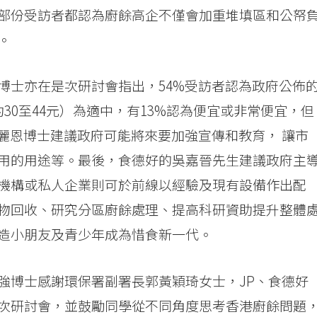
部份受訪者都認為廚餘高企不僅會加重堆填區和公帑
。
博士亦在是次研討會指出，54%受訪者認為政府公佈
30至44元）為適中，有13%認為便宜或非常便宜，但
麗恩博士建議政府可能將來要加強宣傳和教育， 讓市
用的用途等。最後，食德好的吳嘉晉先生建議政府主
機構或私人企業則可於前線以經驗及現有設備作出配
物回收、研究分區廚餘處理、提高科研資助提升整體
造小朋友及青少年成為惜食新一代。
強博士感謝環保署副署長郭黃穎琦女士，JP、食德好
次研討會，並鼓勵同學從不同角度思考香港廚餘問題