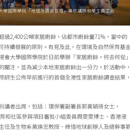
大學國際學院「地理及資源管理」專修講師和學生義工合
過2,400公噸家居廚餘，佔都市廚餘量71%，當中的
合可持續發展的原則。有見及此，在環境及自然保育基
浸會大學國際學院於日前舉辦「家居廚餘。何去何從
的關注，並為減少本地家居廚餘出一分力。於活動中
修師生公佈早前進行的首個全港性家居廚餘調查結果
別講者出席，包括：環保署副署長郭黃穎琦女士，
教育和社區參與項目審批小組委員周雯雯博士、香港浸
主任及生物系黃煥忠教授、綠惜地球創辦人及總幹事