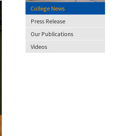
College News
Press Release
Our Publications
Videos