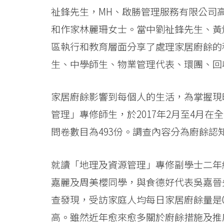
祉鋒先生，MH、啟勝管理服務有限公司
和作家林麗珊女士。當中劉祉鋒先生、黃
區執行和教育層面分享了處理家居廚餘的
生、中學師生、物業管理代表、環團、回
家居廚餘影響到每個人的生活，為掌握現
管理」專修師生，於2017年2月至4月
問卷數目為493份。調查內容分為廚餘
就讀「地理及資源管理」專修副學士二年
嘉麗及周美櫻同學，與食德好代表吳嘉晉
查發現，受訪家庭人均每日家居廚餘量是0.
高。雖然近年愈來愈多關於廚餘措施及推