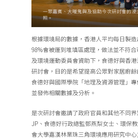
Kong
一眾嘉賓、大嘥鬼與及協助今次研討會的浸
照。
Baptist
University
根據環境局的數據，香港人平均每日製造超
98%會被運到堆填區處理，做法並不符
及環境運動委員會資助下，食德好與香港
研討會，目的是希望提高公眾對家居廚餘
食德好與國際學院「地理及資源管理」專
並發佈相關數據及分析。
是次研討會邀請了政府官員和其他不同界
JP、食德好行政總監鄧燕梨女士、環保
會大學嘉漢林業珠三角環境應用研究中心