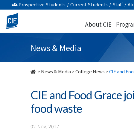
CIE
Prospective Students
/
Current Students
/
Staff
/
Al
and
About CIE
Progr
Food
Grace
News & Media
jointly
organised
>
News & Media
>
College News
>
CIE and Foo
a
CIE and Food Grace jo
seminar
food waste
on
food
02 Nov, 2017