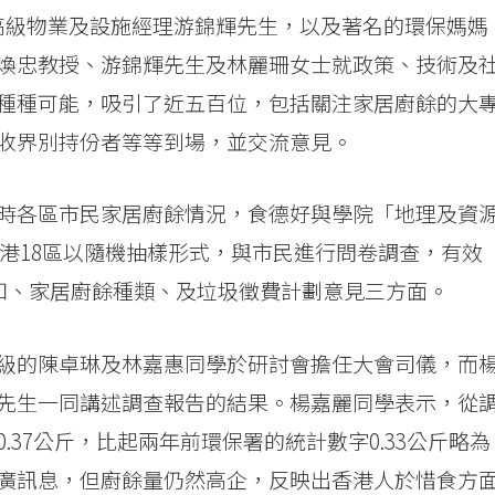
高級物業及設施經理游錦輝先生，以及著名的環保媽媽
煥忠教授、游錦輝先生及林麗珊女士就政策、技術及
種種可能，吸引了近五百位，包括關注家居廚餘的大
收界別持份者等等到場，並交流意見。
時各區市民家居廚餘情況，食德好與學院「地理及資
在全港18區以隨機抽樣形式，與市民進行問卷調查，有效
認知、家居廚餘種類、及垃圾徵費計劃意見三方面。
級的陳卓琳及林嘉惠同學於研討會擔任大會司儀，而
先生一同講述調查報告的結果。楊嘉麗同學表示，從
37公斤，比起兩年前環保署的統計數字0.33公斤略為
廣訊息，但廚餘量仍然高企，反映出香港人於惜食方