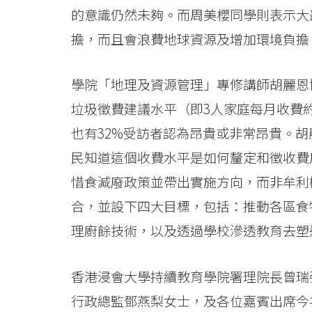
的意識仍然未夠。而周美櫻同學則表示大
擔，而且會浪費地球資源及增加環境負擔
學院「地理及資源管理」專修講師胡麗恩
垃圾徵費建議水平（即3人家庭每月收費約
也有32%受訪者認為昂貴或非常昂貴。胡
民知道這個收費水平是如何釐定和徵收費
惜食減廢政策並帶出實施方向，而非牟利
合，並設下四大目標，包括：推動各區食
理廚餘技術，以及透過學校滲透教育去塑
香港浸會大學持續教育學院署理院長曾瑞
行政總監鄧燕梨女士，及各位嘉賓出席今