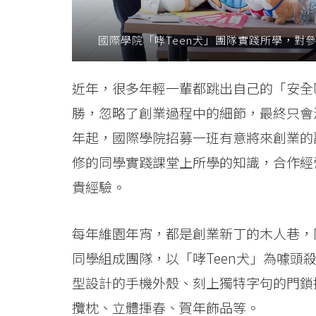
Hong
國際學院「哮Teen犬」團隊實踐所學，對
Kong
Baptist
近年，很多年輕一輩都跳出自己的「安全
University
勝，忽略了創業過程中的細節，最終只會浪
年起，國際學院招募一班有意將來創業的
修的同學實踐課堂上所學的知識，合作經
貴經驗。
每年維園年宵，都是創業新丁的木人巷，
同學組成團隊，以「哮Teen犬」為噱
型設計的手機外殼、刻上獨特字句的門鎖
攬枕、立體揮春、賀年飾品等。