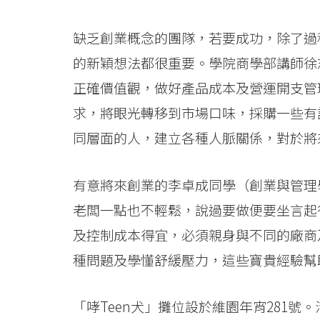
缺乏創業概念的團隊，若要成功，除了過
的新穎想法都很重要。學院商學部講師徐
正確價值觀，做好產品成本及營運開支管
求，將眼光轉移到市場口味，採購一些有
同層面的人，建立各種人脈關係，對於將
有意將來創業的李卓成同學（創業與管理
老闆一點也不輕鬆，說過要做便要坐言起
及控制成本得宜，必須親身與不同的廠商
種問題及學懂舒緩壓力，這些寶貴經驗幫
「哮Teen犬」攤位設於維園年宵281