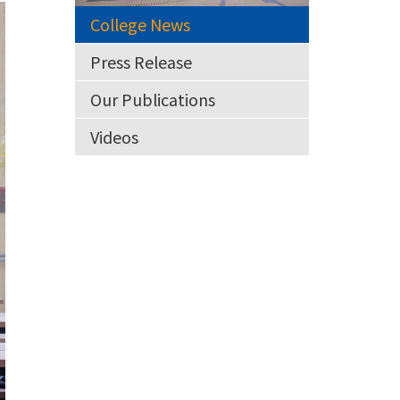
College News
Press Release
Our Publications
Videos