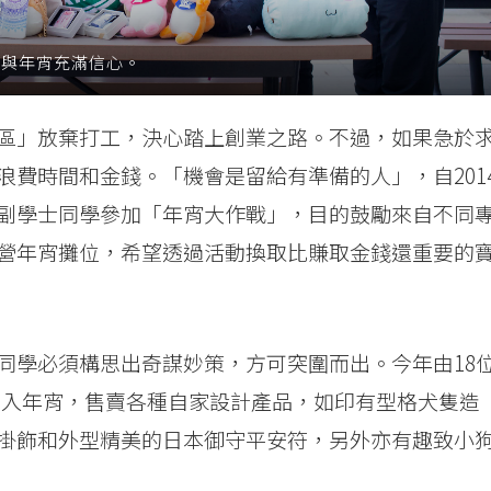
參與年宵充滿信心。
區」放棄打工，決心踏上創業之路。不過，如果急於
費時間和金錢。「機會是留給有準備的人」，自201
副學士同學參加「年宵大作戰」，目的鼓勵來自不同
營年宵攤位，希望透過活動換取比賺取金錢還重要的
同學必須構思出奇謀妙策，方可突圍而出。今年由18
頭殺入年宵，售賣各種自家設計產品，如印有型格犬隻造
掛飾和外型精美的日本御守平安符，另外亦有趣致小