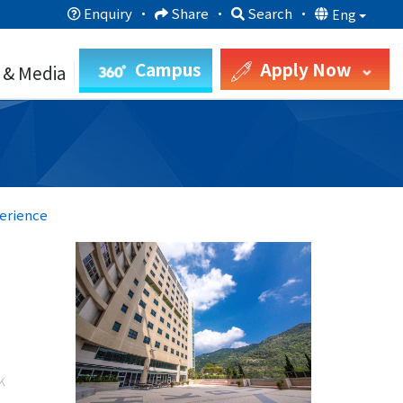
Enquiry
·
Share
·
Search
·
Eng
Campus
Apply Now
 & Media
perience
k