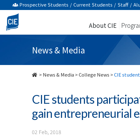
CIE
Prospective Students
/
Current Students
/
Staff
/
Al
students
About CIE
Progr
participate
in
News & Media
Lunar
New
>
News & Media
>
College News
>
CIE student
Year
CIE students participa
Fair
gain entrepreneurial 
to
gain
02 Feb, 2018