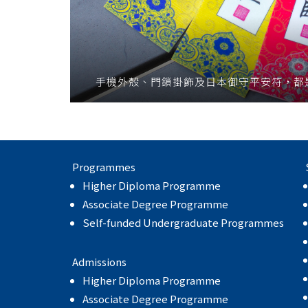
手機外殼、門鎖掛飾及日本御守平安符，都
Programmes
Higher Diploma Programme
Associate Degree Programme
Self-funded Undergraduate Programmes
Admissions
Higher Diploma Programme
Associate Degree Programme