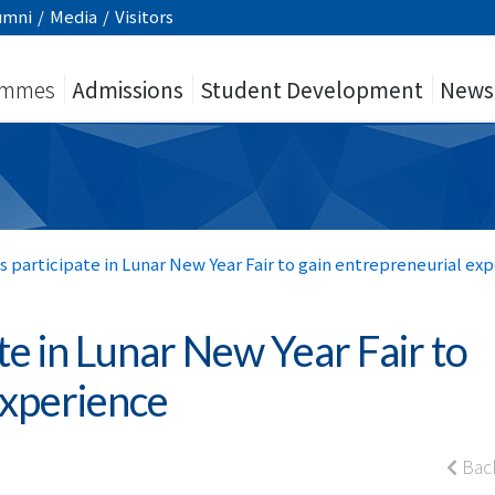
umni
/
Media
/
Visitors
ammes
Admissions
Student Development
News
s participate in Lunar New Year Fair to gain entrepreneurial ex
te in Lunar New Year Fair to
experience
Bac