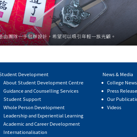
是由團隊一手包辦設計，希望可以吸引年輕一族光顧。
Student Development
News & Media
About Student Development Centre
College News
Guidance and Counselling Services
Press Releas
Student Support
Our Publicati
Whole Person Development
Videos
Leadership and Experiential Learning
Academic and Career Development
Internationalisation