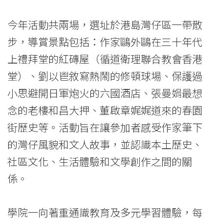
今年活動共兩場，選址於港島灣仔區一帶散
步，導賞景點包括：作家鷗外鷗在三十年代
上禮拜堂的紅磚屋（循道衛理聯合教會香港
堂）、劉以鬯敘寫熱鬧的修頓球場、保護過
小思避開日軍炮火的六國酒店、張曼娟最想
念的老樓和昌大押、董啟章娓娓道來的春園
街歷史等。活動旨在讓參加者感受作家筆下
的灣仔風貌和文人故事，並認識本土歷史、
社區文化、生活體驗和文學創作之間的關
係。
學院一向著重通識教育及多元學習體驗，每