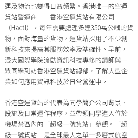
運及物流也變得日益頻繁。香港唯一的空運
-
貨站營運商──香港空運貨站有限公司
Hong
（Hactl），每年需要處理多達350萬公噸的貨
Kong
物，面對海量的貨物，運貨站採用了不少創
Baptist
新科技來提高其服務效率及準確性。早前，
University
浸大國際學院流動資訊科技專修的講師與一
眾同學到訪香港空運貨站總部，了解大型企
業如何應用資訊科技於日常營運中。
香港空運貨站的代表為同學簡介公司背景、
設施及日常運作程序，並帶領同學進入位於
機場禁區內的「超級一號貨站」參觀。「超
級一號貨站」是全球最大之單一多層式航空