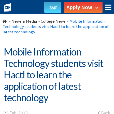
Mobile
Apply Now
Information
>
News & Media
>
College News
>
Mobile Information
Technology
Technology students visit Hactl to learn the application of
latest technology
students
visit
Mobile Information
Hactl
Technology students visit
to
Hactl to learn the
learn
application of latest
the
technology
application
23 Feb, 2018
Back