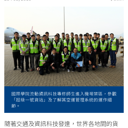
of
latest
technology
-
College
News
-
College
國際學院流動資訊科技專修師生進入機埸禁區，參觀
of
「超級一號貨站」及了解其空運管理系統的運作細
節。
International
Education
隨著交通及資訊科技發達，世界各地間的貨