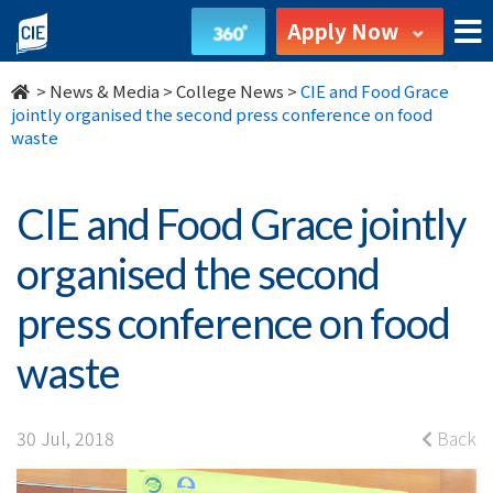
CIE
Apply Now
and
>
News & Media
>
College News
>
CIE and Food Grace
Food
jointly organised the second press conference on food
waste
Grace
jointly
CIE and Food Grace jointly
organised
organised the second
the
press conference on food
second
waste
press
conference
30 Jul, 2018
Back