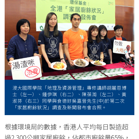
on
food
waste
-
College
News
-
浸大國際學院「地理及資源管理」專修講師胡麗恩博
College
士（左一）、鍾伊琪（右二）、陳葆洳（左二）、黃
淑芬（右三）同學與食德好吳嘉晉先生(中)於第二次
of
「家居廚餘狀況」調查及新聞發布會合照。
International
根據環境局的數據，香港人平均每日製造超
Education
過2,300公噸家居廚餘，佔都市廚餘量65%，