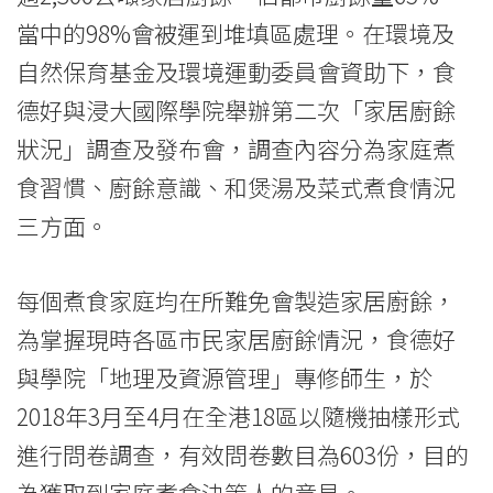
-
當中的98%會被運到堆填區處理。在環境及
Hong
自然保育基金及環境運動委員會資助下，食
德好與浸大國際學院舉辦第二次「家居廚餘
Kong
狀況」調查及發布會，調查內容分為家庭煮
Baptist
食習慣、廚餘意識、和煲湯及菜式煮食情況
University
三方面。
每個煮食家庭均在所難免會製造家居廚餘，
為掌握現時各區市民家居廚餘情況，食德好
與學院「地理及資源管理」專修師生，於
2018年3月至4月在全港18區以隨機抽樣形式
進行問卷調查，有效問卷數目為603份，目的