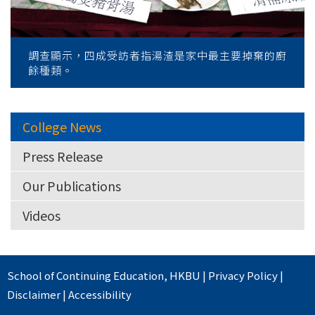
調查顯示，四成受訪者指湯渣是家中最主要掉棄的廚
餘種類。
College News
Press Release
Our Publications
Videos
School of Continuing Education
,
HKBU
|
Privacy Policy
|
Disclaimer
|
Accessibility