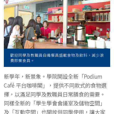
News
-
College
of
International
Education
歡迎同學及教職員自備餐具盛載食物及飲料，減少浪
費即棄食具。
-
Hong
新學年，新景象。學院開設全新「Podium
Café 平台咖啡閣」，提供不同款式的食物選
Kong
擇，以滿足同學及教職員日常膳食的需要。
Baptist
同樣全新的「學生學會會議室及儲物空間」
University
及「互動空間」也開放供同學使用，讓大家