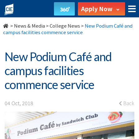
New
Apply Now
Podium
>
News & Media
>
College News
>
New Podium Café and
Café
campus facilities commence service
and
New Podium Café and
campus
campus facilities
facilities
commence service
commence
service
04 Oct, 2018
Back
-
College