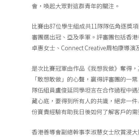
University
會，喚起大眾對這群青年的關注。
比賽由87位學生組成共11隊隊伍角逐獎
審團選出冠、亞及季軍。評審團包括香港
卓惠女士、Connect Creative周
是次比賽冠軍由作品《我想我做》奪得，
「敢想敢做」的心聲，贏得評審團的一票
隊伍組員盧俊延同學坦言在合作過程中遇
藏心底，要得到所有人的共識，絕非一件
份寶貴經驗有助我日後如何了解客戶的需
香港善導會副總幹事李淑慧女士欣賞浸大