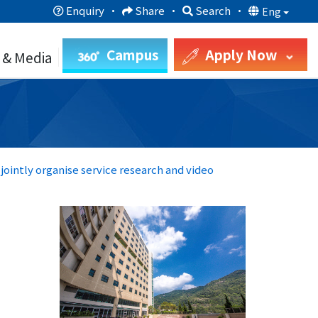
Enquiry
·
Share
·
Search
·
Eng
Campus
Apply Now
 & Media
ointly organise service research and video