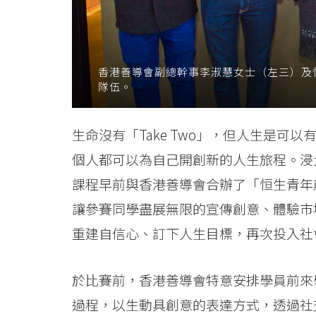
News
-
College
香港善導會副總幹事李淑慧女士（左三）及
隊伍。
of
International
生命沒有「Take Two」，但人生是可以
個人都可以為自己開創新的人生旅程。浸
Education
課程早前與香港善導會合辦了「恒生青年
-
讓參賽同學盡展無限的宣傳創意、體驗市
Hong
重建自信心、訂下人生目標，再次投入社
Kong
於比賽前，香港善導會特意安排學員前來
Baptist
過程，以生動具創意的表達方式，透過社