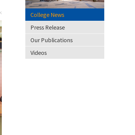
k
College News
Press Release
Our Publications
Videos