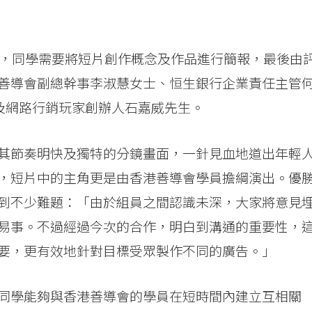
項，同學需要將短片創作概念及作品進行簡報，最後由
善導會副總幹事李淑慧女士、恒生銀行企業責任主管
柏康導演及網路行銷玩家創辦人石嘉威先生。
其節奏明快及獨特的分鏡畫面，一針見血地道出年輕
，短片中的主角更是由香港善導會學員擔綱演出。優
到不少難題：「由於組員之間認識未深，大家將意見
易事。不過經過今次的合作，明白到溝通的重要性，
要，更有效地針對目標受眾製作不同的廣告。」
同學能夠與香港善導會的學員在短時間內建立互相關