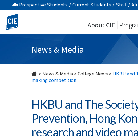
HKBU
Prospective Students
/
Current Students
/
Staff
/
Al
and
About CIE
Progr
The
Society
News & Media
of
Rehabilitation
>
News & Media
>
College News
>
HKBU and Th
making competition
and
Crime
HKBU and The Society 
Prevention,
Prevention, Hong Kong 
Hong
research and video ma