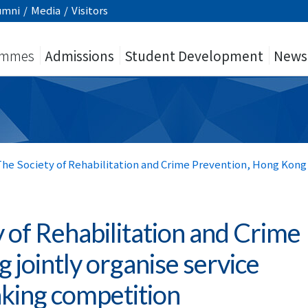
umni
/
Media
/
Visitors
ammes
Admissions
Student Development
News
e Society of Rehabilitation and Crime Prevention, Hong Kong j
of Rehabilitation and Crime
jointly organise service
king competition