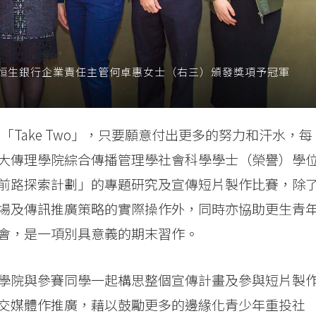
恒生銀行企業責任主管何卓惠女士（右三）頒發獎項予冠軍
有「Take Two」，只要願意付出更多的努力和汗水，每
大傳理學院綜合傳播管理學社會科學學士（榮譽）學
前路探索計劃」的專題研究及宣傳短片製作比賽，除
場及傳訊推廣策略的實際操作外，同時亦協助更生青
會，是一項別具意義的期末習作。
學院與參賽同學一起構思整個宣傳計畫及參與短片製
交媒體作推廣，藉以鼓勵更多的邊緣化青少年重投社