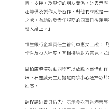
懷、支持，及親切的朋友關係。她表示學
起籌備及製作大學習作，對他們來說是一
之處，有助啟發青年服務的同事日後運用
輕人身上。」
恒生銀行企業責任主管何卓惠女士說：「
作性及投入程度，互相接納對方意見，並
周柏康導演鼓勵同學可以放膽地盡情創作
味。石嘉威先生則提醒同學小心選擇影片
推廣。
課程講師曾良倫先生表示今次有香港善導