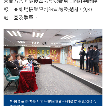
營商方案。最後四強於決賽當日向評判團匯
報，並即場接受評判的質詢及提問，角逐
冠、亞及季軍。
各個參賽隊伍傾力向評審團推銷他們營商概念和精心