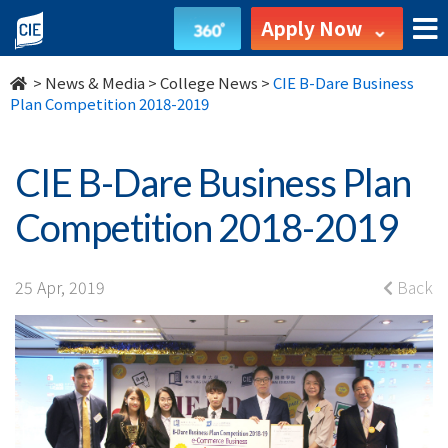
CIE
Apply Now
B-
>
News & Media
>
College News
>
CIE B-Dare Business
Dare
Plan Competition 2018-2019
Business
CIE B-Dare Business Plan
Plan
Competition 2018-2019
Competition
2018-
25 Apr, 2019
Back
2019
-
College