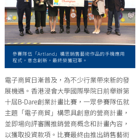
News
-
College
of
International
參賽隊伍「Artland」構思銷售藝術作品的手機應用
程式，意念創新，最終榮獲冠軍。
Education
-
電子商貿日漸普及，為不少行業帶來新的發
展機遇。香港浸會大學國際學院日前舉辦第
Hong
十屆B-Dare創業計畫比賽，一眾參賽隊伍就
Kong
主題「電子商貿」構思具創意的營商計畫，
Baptist
並即場向評審團推銷營商概念和計畫內容，
University
以獲取投資款項。比賽最終由推出銷售藝術