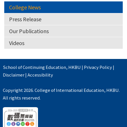
College News
Press Release
Our Publications
Videos
School of Continuing Education
,
HKBU
|
Privacy Policy
|
Disclaimer
|
Accessibility
Copyright 2026. College of International Education, HKBU.
All rights reserved.