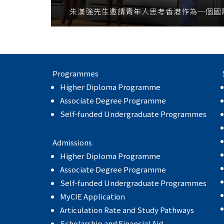
朱漢強先生邀請青年人思考香港作為一個國
Programmes
Higher Diploma Programme
Associate Degree Programme
Self-funded Undergraduate Programmes
Admissions
Higher Diploma Programme
Associate Degree Programme
Self-funded Undergraduate Programmes
MyCIE Application
Articulation Rate and Study Pathways
Scholarship and Financial Aid