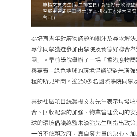
籌楊文友先生(第二排左四);食德好行政總監
University
學部主管周建華博士(第二排右五); 浸大
右四))
為培育青年對廢物議題的關注及尋求解決
專修同學獲選參加由學院及食德好聯合舉辦
團」。早前學院舉辦了一場「香港廢物問
與嘉賓-- 綠色地球的環境倡議總監朱漢
程的所見所聞。逾250多名國際學院同學
喜動社區項目統籌楊文友先生表示垃圾收
合、回收配套的加強、物業管理公司的安
球的環境倡議總監朱漢強先生則指出政策
一份不依賴政府，靠自發力量的決心。加