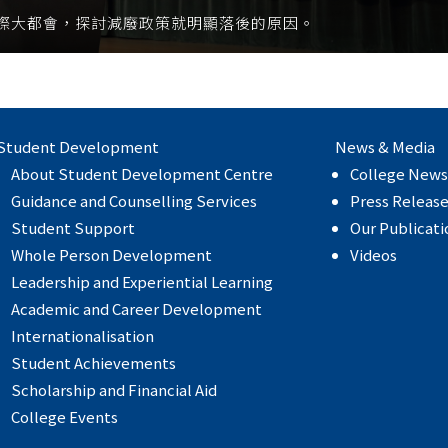
際大都會，探討減廢政策就明顯落後的原因。
Student Development
News & Media
About Student Development Centre
College News
Guidance and Counselling Services
Press Releas
Student Support
Our Publicati
Whole Person Development
Videos
Leadership and Experiential Learning
Academic and Career Development
Internationalisation
Student Achievements
Scholarship and Financial Aid
College Events