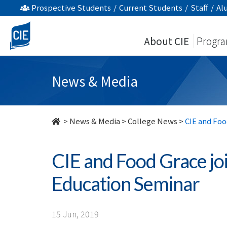
CIE
Prospective Students
/
Current Students
/
Staff
/
Al
and
About CIE
Progr
Food
Grace
News & Media
jointly
organize
>
News & Media
>
College News
>
CIE and Foo
Environmental
CIE and Food Grace jo
Education
Education Seminar
Seminar
-
15 Jun, 2019