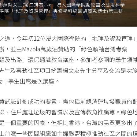
鄧燕梨女士(第二排右六); 浸大國際學院副總監及應用科學
國際學院「地理及資源管理」專修學科統籌胡麗恩博士(第二排
之道，今年初12位浸大國際學院的「地理及資源管理
，並由Mazola萬歲油贊助的「綠色領袖台灣考察
題及出路」環保通識教育講座，參加考察團的學生領
強先生及喜動社區項目統籌楊文友先生分享及交流是次
及中學生出席是次講座。
費試驗計劃成功的要素，需包括前線清運垃圾職員的
排、住戶處理垃圾的習慣以及宣傳教育推廣等。綠色
是一個重要的因素，但相比香港，台灣的民眾更多出
上台灣一些民間組織如主婦聯盟積極推動社區之間的