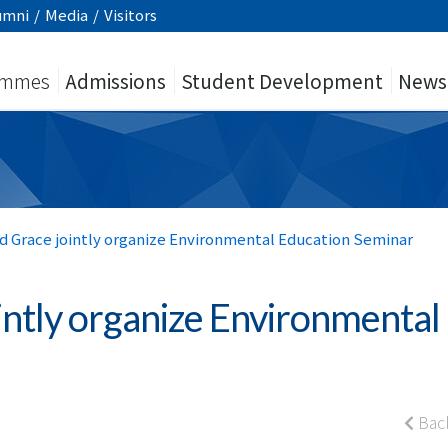
umni
/
Media
/
Visitors
ammes
Admissions
Student Development
News
d Grace jointly organize Environmental Education Seminar
intly organize Environmental
Bac