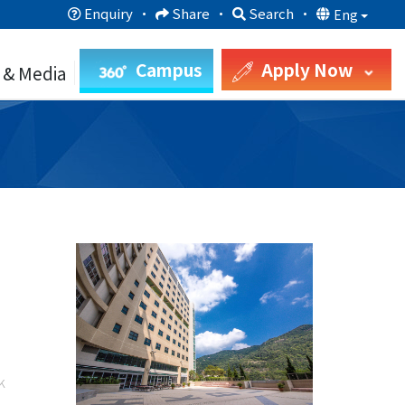
Enquiry
·
Share
·
Search
·
Eng
Campus
Apply Now
 & Media
k