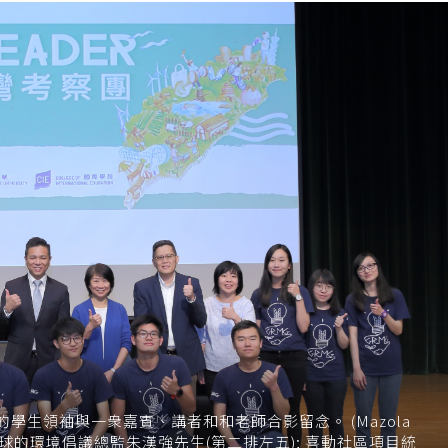
生領袖與一衆嘉賓、講者和和老師合影留念。 (Mazola
地球的環境倡議總監朱漢強先生(第二排左五); 喜動社區項目統