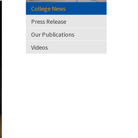
College News
Press Release
Our Publications
Videos