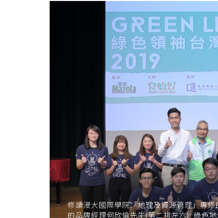
College
News
-
College
of
International
Education
-
Hong
Kong
Baptist
修讀浸大國際學院「地理及資源管理」專修的學
的品牌經理何欣倫先生(第二排左六); 綠色