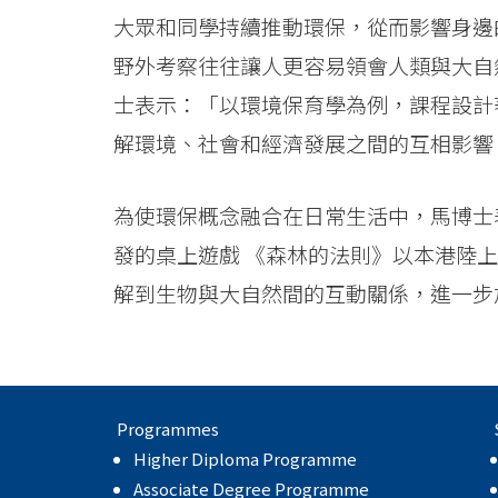
大眾和同學持續推動環保，從而影響身邊
野外考察往往讓人更容易領會人類與大自
士表示：「以環境保育學為例，課程設計
解環境、社會和經濟發展之間的互相影響
為使環保概念融合在日常生活中，馬博士
發的桌上遊戲 《森林的法則》以本港陸
解到生物與大自然間的互動關係，進一步
Programmes
Higher Diploma Programme
Associate Degree Programme