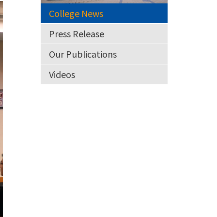
College News
Press Release
Our Publications
Videos