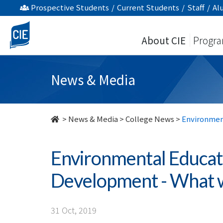
Environmental
Prospective Students
/
Current Students
/
Staff
/
Al
Education
About CIE
Progr
and
Sustainable
News & Media
Development
-
>
News & Media
>
College News
>
Environmen
What
Environmental Educat
we
Development - What w
can
do?
31 Oct, 2019