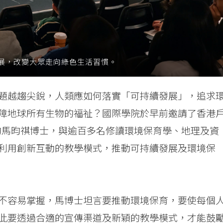
展，改變大眾走向綠色生活習慣。
題越趨尖銳，人類應如何落實「可持續發展」，追求
障地球所有生物的福祉？國際學院於早前邀請了香港
一的馬昀祺博士，與逾百多名修讀環境保育學、地理及資
利用創新互動的教學模式，推動可持續發展及環境保
不容易掌握，馬博士坦言要推動環境保育，要使每個
此要透過合適的宣傳渠道及新穎的教學模式，才能鼓