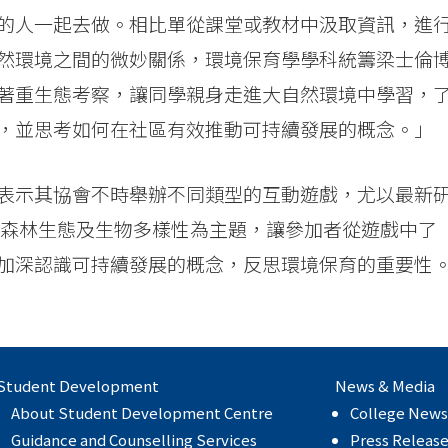
的人一起去做。相比單從課堂或教材中汲取資訊，進
然環境之間的微妙關係，環境保育學學科統籌梁士倫
著重生態考察，讓同學親身走進大自然環境中學習，
，並思考如何在社區有效推動可持續發展的概念。」
表示其協會不時舉辦不同類型的互動遊戲，尤以最新
上森林生態及生物多樣性為主題，讓參加者從遊戲中了
加深認識可持續發展的概念，反思環境保育的重要性
Student Development
News & Media
About Student Development Centre
College News
Guidance and Counselling Services
Press Releas