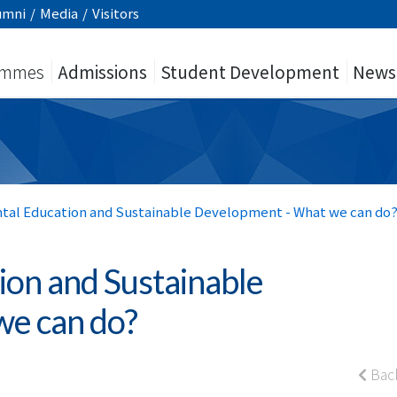
umni
/
Media
/
Visitors
ammes
Admissions
Student Development
News
tal Education and Sustainable Development - What we can do
ion and Sustainable
e can do?
Bac