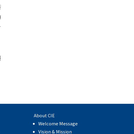
行
博
了
研
。
About CIE
Welcome Message
e
Vision & Mission