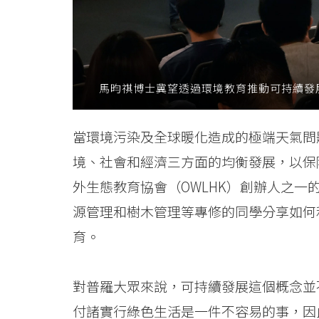
Baptist
University
馬昀祺博士冀望透過環境教育推動可持續發
當環境污染及全球暖化造成的極端天氣問
境、社會和經濟三方面的均衡發展，以保
外生態教育協會（OWLHK）創辦人之
源管理和樹木管理等專修的同學分享如何
育。
對普羅大眾來說，可持續發展這個概念並
付諸實行綠色生活是一件不容易的事，因