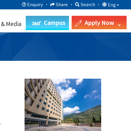
Enquiry
·
Share
·
Search
·
Eng
Campus
Apply Now
 & Media
?
k