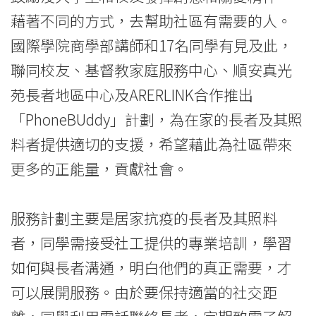
Education
藉著不同的方式，去幫助社區有需要的人。
-
國際學院商學部講師和17名同學有見及此，
聯同校友、基督教家庭服務中心、順安真光
Hong
苑長者地區中心及ARERLINK合作推出
Kong
「PhoneBUddy」計劃，為在家的長者及其照
Baptist
料者提供適切的支援，希望藉此為社區帶來
University
更多的正能量，貢獻社會。
服務計劃主要是居家抗疫的長者及其照料
者，同學需接受社工提供的專業培訓，學習
如何與長者溝通，明白他們的真正需要，才
可以展開服務。由於要保持適當的社交距