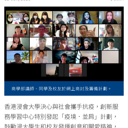
to
beat
the
virus
-
College
News
-
商學部講師、同學及校友於網上商討及籌備計劃。
College
香港浸會大學決心與社會攜手抗疫，創新服
of
務學習中心特別發起「疫境．並肩」計劃，
International
鼓勵浸大學生和校友發揮創意和關愛精神，