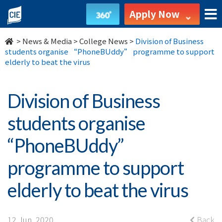
Division
Apply Now
of
>
News & Media
>
College News
>
Division of Business
Business
students organise “PhoneBUddy” programme to support
elderly to beat the virus
students
organise
Division of Business
“PhoneBUddy”
students organise
programme
“PhoneBUddy”
to
programme to support
support
elderly to beat the virus
elderly
12 Jun, 2020
Back