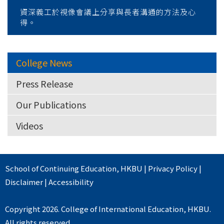
資深義工於視像會議上分享與長者溝通的方法及心
得。
College News
Press Release
Our Publications
Videos
School of Continuing Education
,
HKBU
|
Privacy Policy
|
Disclaimer
|
Accessibility
Copyright 2026. College of International Education, HKBU.
All rights reserved.