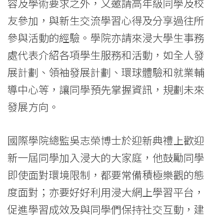
容及學術要求之外，又邀請高年級同學及校
Baptist
友參加，與新生交流學習心得及分享過往所
University
參與活動的經驗。學院亦請來浸大學生事務
處代表介紹各項學生服務和活動，如全人發
展計劃、領袖發展計劃、環球體驗和就業輔
導中心等，讓同學預先掌握資訊，規劃未來
發展方向。
國際學院總監吳志榮博士於迎新典禮上歡迎
新一屆同學加入浸大的大家庭，他鼓勵同學
即使面對環境限制，都要常備積極樂觀的態
度面對；亦要好好利用浸大網上學習平台，
促進學習成效及與同學們保持社交互動，建