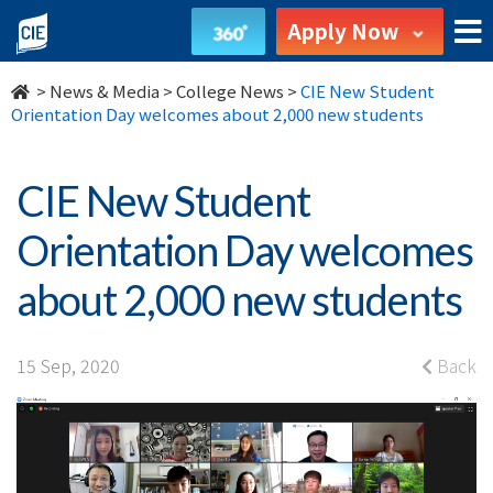
CIE
Apply Now
New
>
News & Media
>
College News
>
CIE New Student
Student
Orientation Day welcomes about 2,000 new students
Orientation
CIE New Student
Day
Orientation Day welcomes
welcomes
about 2,000 new students
about
2,000
15 Sep, 2020
Back
new
students