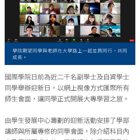
-
College
News
-
學院期望同學與老師在大學路上一起並肩同行，共同
College
成長。
of
國際學院日前為近二千名副學士及自資學士
International
同學舉辦迎新日，以網上視像方式匯聚所有
Education
師生會面，讓同學正式開展大專學習之旅。
-
Hong
由學生發展中心籌劃的迎新活動安排了學部
講師與所屬專修的同學會面，除介紹科目內
Kong