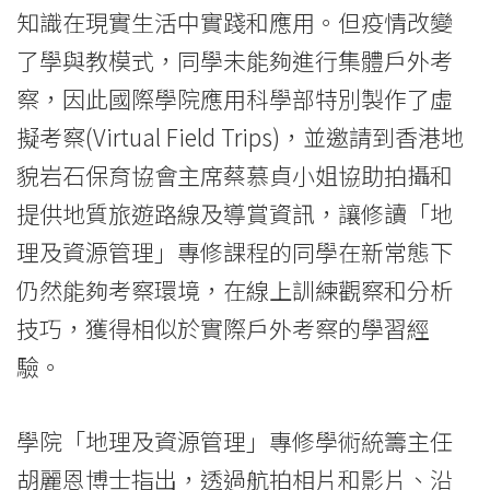
知識在現實生活中實踐和應用。但疫情改變
Baptist
了學與教模式，同學未能夠進行集體戶外考
University
察，因此國際學院應用科學部特別製作了虛
擬考察(Virtual Field Trips)，並邀請到香港地
貌岩石保育協會主席蔡慕貞小姐協助拍攝和
提供地質旅遊路線及導賞資訊，讓修讀「地
理及資源管理」專修課程的同學在新常態下
仍然能夠考察環境，在線上訓練觀察和分析
技巧，獲得相似於實際戶外考察的學習經
驗。
學院「地理及資源管理」專修學術統籌主任
胡麗恩博士指出，透過航拍相片和影片、沿