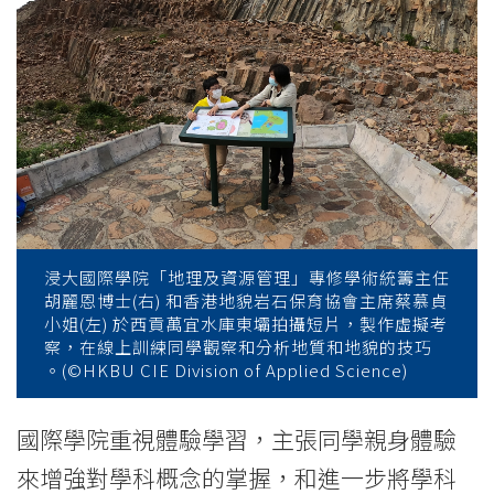
-
College
News
-
College
of
International
浸大國際學院「地理及資源管理」專修學術統籌主任
胡麗恩博士(右) 和香港地貌岩石保育協會主席蔡慕貞
Education
小姐(左) 於西貢萬宜水庫東壩拍攝短片，製作虛擬考
察，在線上訓練同學觀察和分析地質和地貌的技巧
-
。(©HKBU CIE Division of Applied Science)
Hong
國際學院重視體驗學習，主張同學親身體驗
Kong
來增強對學科概念的掌握，和進一步將學科