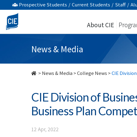
CIE
Prospective Students
/
Current Students
/
Staff
/
Al
Division
About CIE
Progr
of
Business
News & Media
organises
12th
>
News & Media
>
College News
>
CIE Divisio
B-
CIE Division of Busin
Dare
Business Plan Compet
Business
Plan
12 Apr, 2022