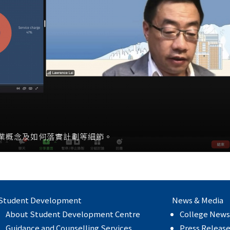
業概念及如何落實計劃等細節。
Student Development
News & Media
About Student Development Centre
College News
Guidance and Counselling Services
Press Releas