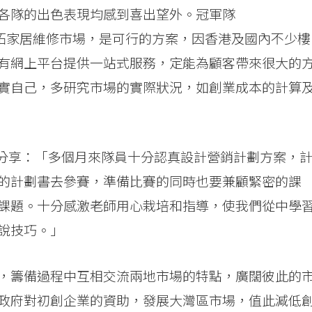
各隊的出色表現均感到喜出望外。冠軍隊
區開拓家居維修市場，是可行的方案，因香港及國內不少樓
有網上平台提供一站式服務，定能為顧客帶來很大的
實自己，多研究市場的實際狀況，如創業成本的計算
)分享：「多個月來隊員十分認真設計營銷計劃方案，
的計劃書去參賽，準備比賽的同時也要兼顧緊密的課
課題。十分感激老師用心栽培和指導，使我們從中學
說技巧。」
，籌備過程中互相交流兩地市場的特點，廣闊彼此的
政府對初創企業的資助，發展大灣區市場，值此減低