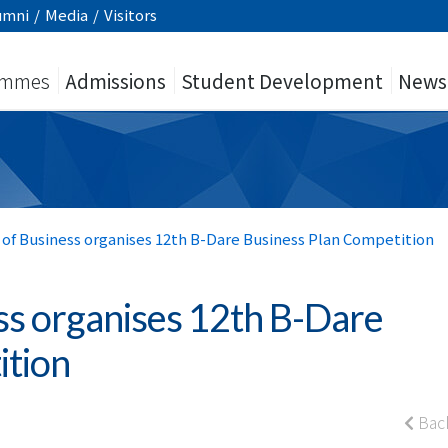
umni
/
Media
/
Visitors
ammes
Admissions
Student Development
News
n of Business organises 12th B-Dare Business Plan Competition
ess organises 12th B-Dare
ition
Bac