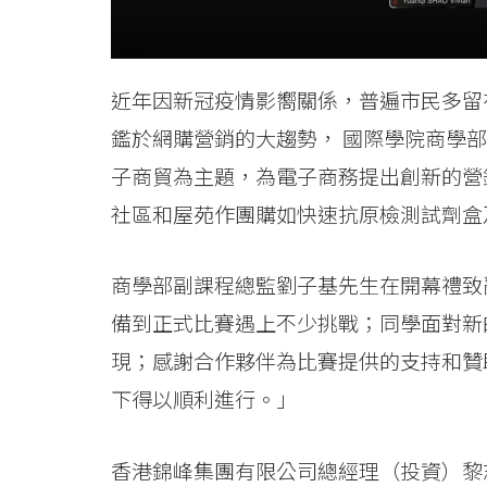
Kong
Baptist
近年因新冠疫情影嚮關係，普遍市民多留
University
鑑於網購營銷的大趨勢， 國際學院商學部
子商貿為主題，為電子商務提出創新的營
社區和屋苑作團購如快速抗原檢測試劑盒
商學部副課程總監劉子基先生在開幕禮致
備到正式比賽遇上不少挑戰；同學面對新
現；感謝合作夥伴為比賽提供的支持和贊
下得以順利進行。」
香港錦峰集團有限公司總經理（投資）黎