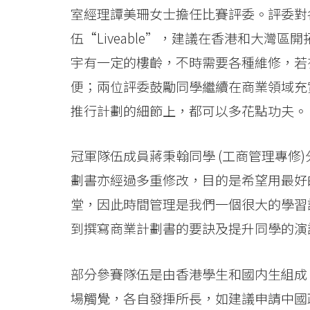
室經理譚美珊女士擔任比賽評委。評委對
伍“Liveable”，建議在香港和大灣
宇有一定的樓齡，不時需要各種維修，若
便；兩位評委鼓勵同學繼續在商業領域充
推行計劃的細節上，都可以多花點功夫。
冠軍隊伍成員蔣秉翰同學 (工商管理專修
劃書亦經過多重修改，目的是希望用最好
堂，因此時間管理是我們一個很大的學習
到撰寫商業計劃書的要訣及提升同學的演
部分參賽隊伍是由香港學生和國内生組成
場觸覺，各自發揮所長，如建議申請中國