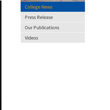
College News
Press Release
Our Publications
Videos