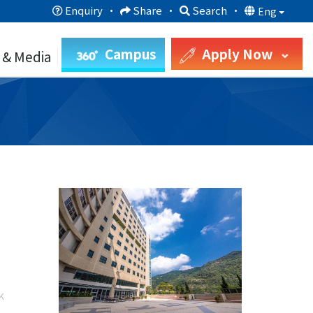
Enquiry
·
Share
·
Search
·
Eng
Campus
Apply Now
 & Media
k