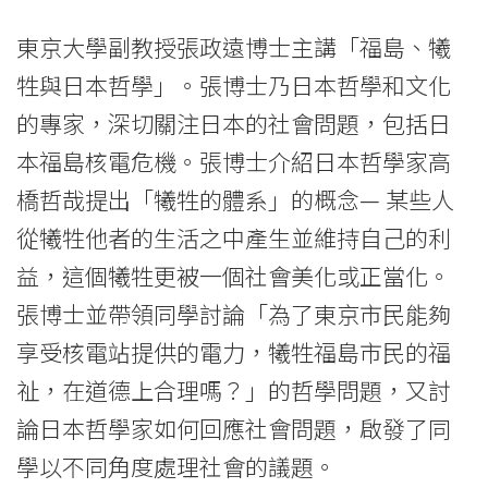
University
東京大學副教授張政遠博士主講「福島、犧
牲與日本哲學」。張博士乃日本哲學和文化
的專家，深切關注日本的社會問題，包括日
本福島核電危機。張博士介紹日本哲學家高
橋哲哉提出「犧牲的體系」的概念— 某些人
從犧牲他者的生活之中產生並維持自己的利
益，這個犧牲更被一個社會美化或正當化。
張博士並帶領同學討論「為了東京市民能夠
享受核電站提供的電力，犧牲福島市民的福
祉，在道德上合理嗎？」的哲學問題，又討
論日本哲學家如何回應社會問題，啟發了同
學以不同角度處理社會的議題。