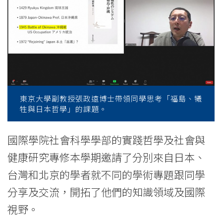
College
News
-
College
of
東京大學副教授張政遠博士帶領同學思考「福島、犧
International
牲與日本哲學」的課題。
Education
國際學院社會科學學部的實踐哲學及社會與
-
健康研究專修本學期邀請了分別來自日本、
Hong
台灣和北京的學者就不同的學術專題跟同學
Kong
分享及交流，開拓了他們的知識領域及國際
視野。
Baptist