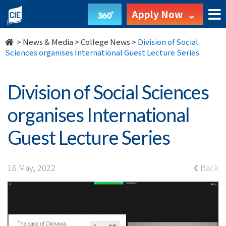
Division
Apply Now
of
>
News & Media
>
College News
>
Division of Social
Social
Sciences organises International Guest Lecture Series
Sciences
Division of Social Sciences
organises
organises International
International
Guest Lecture Series
Guest
Lecture
16 May, 2022
Back
Series
-