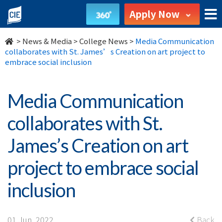
Media
Apply Now
Communication
>
News & Media
>
College News
>
Media Communication
collaborates
collaborates with St. James’s Creation on art project to
embrace social inclusion
with
St.
Media Communication
James’s
collaborates with St.
Creation
James’s Creation on art
on
project to embrace social
art
inclusion
project
01 Jun, 2022
Back