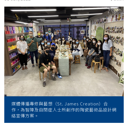
to
embrace
social
inclusion
-
College
News
-
College
媒體傳播專修與藝想（St. James Creation）合
of
作，為智障及自閉症人士所創作的陶瓷藝術品設計網
絡宣傳方案。
International