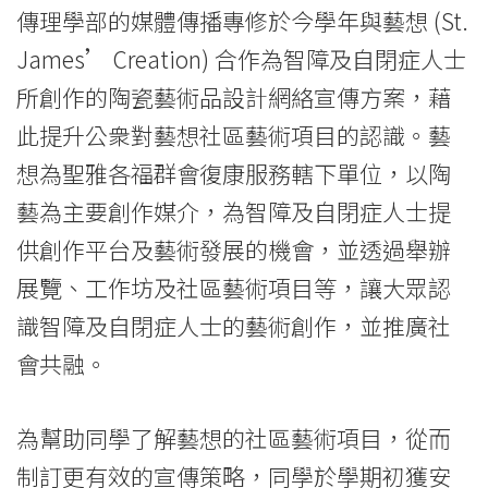
傳理學部的媒體傳播專修於今學年與藝想 (St.
Education
James’ Creation) 合作為智障及自閉症人士
-
所創作的陶瓷藝術品設計網絡宣傳方案，藉
Hong
此提升公衆對藝想社區藝術項目的認識。藝
Kong
想為聖雅各福群會復康服務轄下單位，以陶
Baptist
藝為主要創作媒介，為智障及自閉症人士提
供創作平台及藝術發展的機會，並透過舉辦
University
展覽、工作坊及社區藝術項目等，讓大眾認
識智障及自閉症人士的藝術創作，並推廣社
會共融。
為幫助同學了解藝想的社區藝術項目，從而
制訂更有效的宣傳策略，同學於學期初獲安