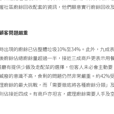
握社區廚餘回收配套的資訊，他們願意實行廚餘回收
顧客問題嚴重
出現的廚餘已佔整體垃圾10%至34%。此外，九成
後廚餘佔總廚餘量超過一半，接近三成商戶更表示用
指餐廳有提供少飯及走配菜的選擇，但客人未必會主動要
減廢的意識不高，食剩的問題仍然非常嚴重。約42%
理廚餘的最大挑戰，而「需要徹底將各種廚餘分類」
則佔接近四成。有商戶亦坦言，處理廚餘需要人手及