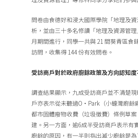
University
問卷由食德好和浸大國際學院「地理及資
析，並由三十多名修讀「地理及資源管理」
月期間進行，同學一共與 21 間葵青區食肆
訪問，收集得 144 份有效問卷。
受訪商戶對於政府廚餘政策及方向認知度
調查結果顯示，九成受訪商戶並不清楚現
戶亦表示從未聽過O‧Park（小蠔灣廚
都市固體廢物收費（垃圾徵費）條例草案
建。另一方面，逾6成半受訪商戶表示有
廚餘的原因，有一半則指出減少廚餘是為