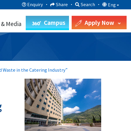
Enquiry
·
Share
·
Search
·
Eng
Campus
Apply Now
 & Media
d Waste in the Catering Industry”
g