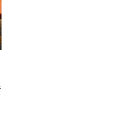
、
，
及
社