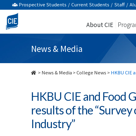
HKBU
Prospective Students
/
Current Students
/
Staff
/
Al
CIE
About CIE
Progr
and
Food
News & Media
Grace
jointly
>
News & Media
>
College News
>
HKBU CIE an
release
HKBU CIE and Food Gra
the
results of the “Survey
results
Industry”
of