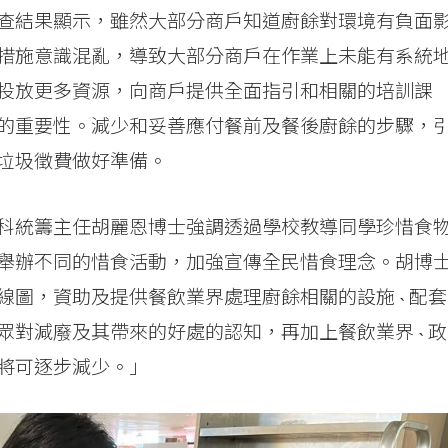
查結果顯示，雖然大部分商戶知道廚餘對環境有負面
措施意識混亂，導致大部分商戶在作業上未能有系統
投放更多資源，向商戶提供全面指引和相關的培訓課
的重要性。減少和妥善應付餐前及餐後廚餘的步驟，
垃圾徵費做好準備。
科統籌主任胡麗恩博士強調透過學校教導同學珍惜食
舉辦不同的惜食活動，加強宣傳全民惜食理念。胡博
圖，資助及提供餐飲業界處理廚餘相關的設施 ˴ 配套
對減廢及其帶來的好處的認知，再加上餐飲業界 ˴ 政
將可逐步減少。」