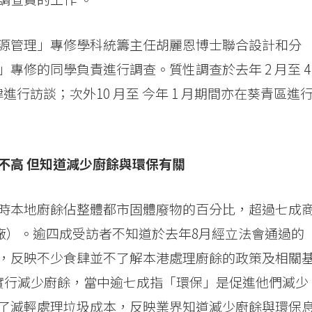
源管理」專修學科統籌主任胡麗恩博士聯合設計和分
專修的同學負責進行調查。質性調查於去年 2 月至 4
進行訪談；次外10 月至 今年 1 月期間亦在葵青區進
不高 但知道減少廚餘與環保有關
時本地廚餘佔整體都市固體廢物的百分比，超過七成
餘廠）。逾四成受訪者不知道於去年8月經立法會通過的
，反映不少食肆並不了解本港處理廚餘的政策及相關
實行減少廚餘，當中逾七成指「環保」是促進他們減少
了減輕處理垃圾成本，反映業界知道減少廚餘與環保