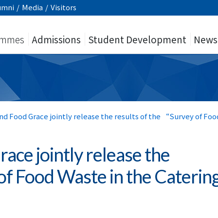
umni
/
Media
/
Visitors
ammes
Admissions
Student Development
News
d Food Grace jointly release the results of the “Survey of Foo
ce jointly release the
 of Food Waste in the Caterin