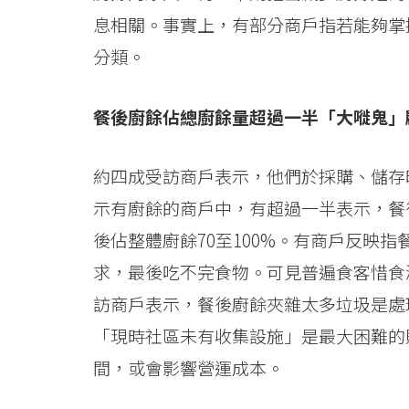
息相關。事實上，有部分商戶指若能夠掌
分類。
餐後廚餘佔總廚餘量超過一半「大嘥鬼」
約四成受訪商戶表示，他們於採購、儲存時
示有廚餘的商戶中，有超過一半表示，餐
後佔整體廚餘70至100%。有商戶反映
求，最後吃不完食物。可見普遍食客惜食
訪商戶表示，餐後廚餘夾雜太多垃圾是處
「現時社區未有收集設施」是最大困難的
間，或會影響營運成本。