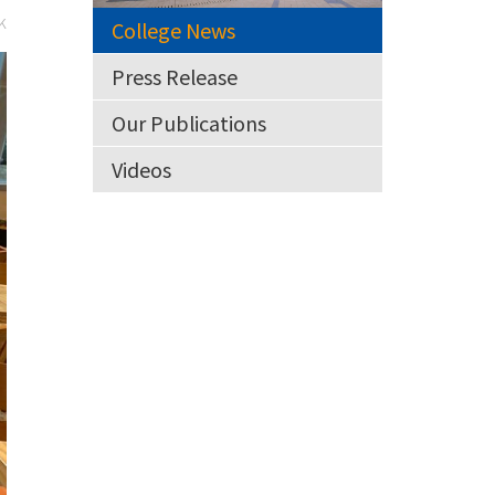
k
College News
Press Release
Our Publications
Videos