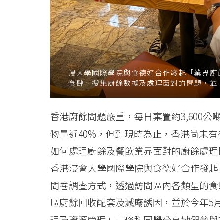
News
-
College
of
浸大學國際學院與食德好合作發起「業界廚
食肆、搜集廚餘數據及處理面對的問題，並
International
Education
香港廚餘問題嚴重，每日棄置約3,600
物量近40%，但到現時為止，香港尚未
-
如何處理廚餘及餐飲業界面對的廚餘處理
Hong
香港浸會大學國際學院與食德好合作發起
Kong
問卷調查方式，透過訪問區內各類型的食
Baptist
區廚餘回收配套及減廢誘因，並於今年5
理及資源管理」專修科同學分享她們參與