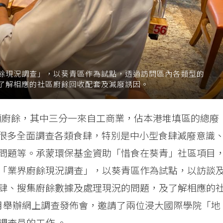
餘現況調查」，以葵青區作為試點，透過訪問區內各類型的
了解相應的社區廚餘回收配套及減廢誘因。
公噸廚餘，其中三分一來自工商業，佔本港堆填區的總廢
有很多全面調查各類食肆，特別是中小型食肆減廢意識
問題等。承蒙環保基金資助「惜食在葵青」社區項目
「業界廚餘現況調查」，以葵青區作為試點，以訪談
肆、搜集廚餘數據及處理現況的問題，及了解相應的
月舉辦網上調查發佈會，邀請了兩位浸大國際學院「地
調查員的工作 。