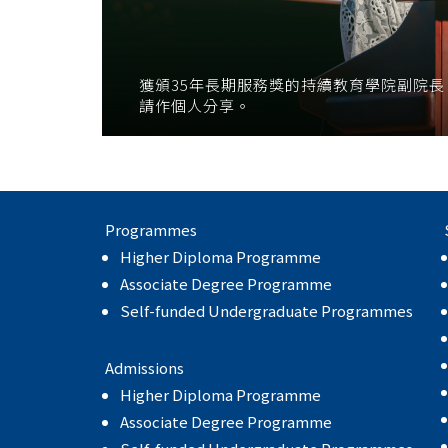
獲頒35年長期服務獎的持續教育學院副院
請作個人分享。
Programmes
Higher Diploma Programme
Associate Degree Programme
Self-funded Undergraduate Programmes
Admissions
Higher Diploma Programme
Associate Degree Programme