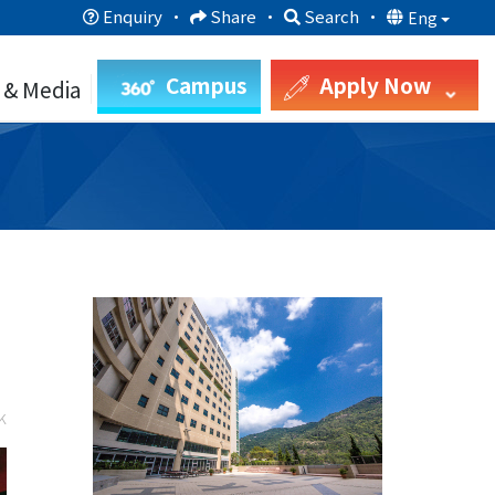
Enquiry
·
Share
·
Search
·
Eng
Campus
Apply Now
 & Media
k