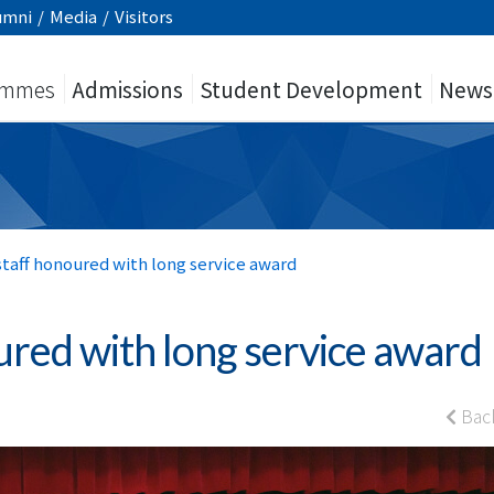
umni
/
Media
/
Visitors
ammes
Admissions
Student Development
News
aff honoured with long service award
red with long service award
Bac