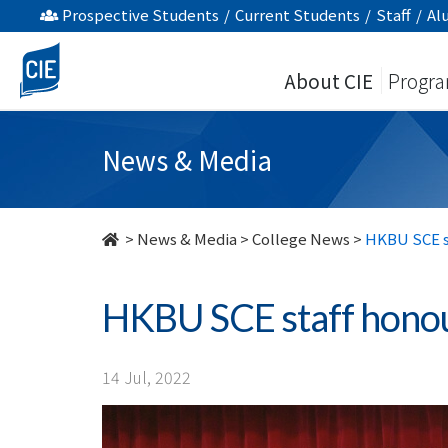
HKBU
Prospective Students
/
Current Students
/
Staff
/
Al
SCE
About CIE
Progr
staff
honoured
News & Media
with
long
>
News & Media
>
College News
>
HKBU SCE st
service
HKBU SCE staff honou
award
-
14 Jul, 2022
College