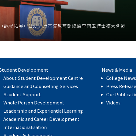
長（課程拓展）暨幼兒及基礎教育部總監李南玉博士獲大會邀
Student Development
News & Media
About Student Development Centre
College News
Guidance and Counselling Services
Press Releas
Student Support
Our Publicati
Whole Person Development
Videos
Leadership and Experiential Learning
Academic and Career Development
Internationalisation
Student Achievements