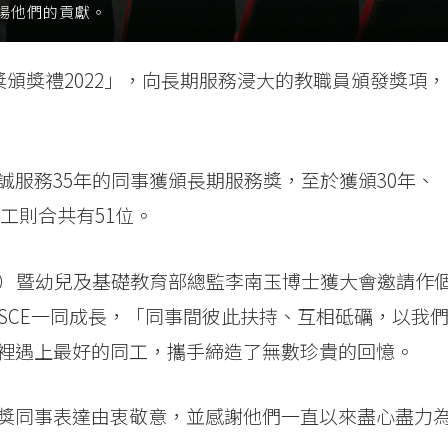
揚他們的貢獻。
獎頒獎禮2022」，向長期服務浸大的教職員頒發獎項，
服務35年的同事獲頒長期服務獎，至於獲頒30年、
員工則合共有51位。
展）暨幼兒及基礎教育部總監李南玉博士獲大會邀請作
SCE一同成長，「同事間彼此扶持、互相砥礪，以我
裡遇上最好的同工，攜手締造了無數珍貴的回憶。
獎同事表達由衷敬意，並感謝他們一直以來盡心盡力