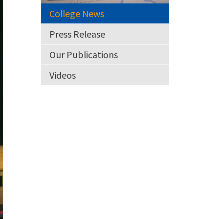
College News
Press Release
Our Publications
Videos