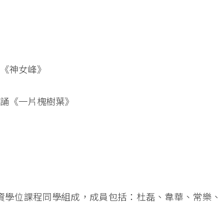
誦《神女峰》
朗誦《一片槐樹葉》
自資學位課程同學組成，成員包括：杜磊、韋華、常樂