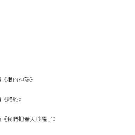
誦《根的神韻》
誦《駱駝》
誦《我們把春天吵醒了》