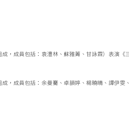
組成，成員包括：袁澧林、蘇雅菁、甘詠霖）表演《
組成，成員包括：余曼騫、卓韻婷、楊曉晴、譚伊雯