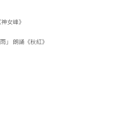
《神女峰》
雨」 朗誦《秋紅》