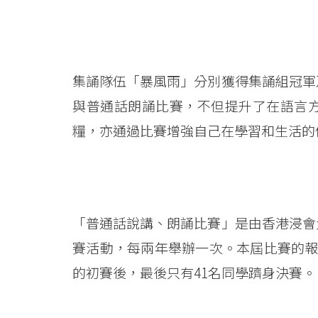
Hong
Kong
Baptist
集誦隊伍「暴風雨」分別獲得集誦組冠軍
University
與普通話朗誦比賽，不但提升了在語言
糧，亦通過比賽增強自己在學習和生活的
「普通話說講、朗誦比賽」是由香港浸會
賽活動，每兩年舉辦一次。本屆比賽的報
的初賽後，最後只有41名同學躋身決賽。