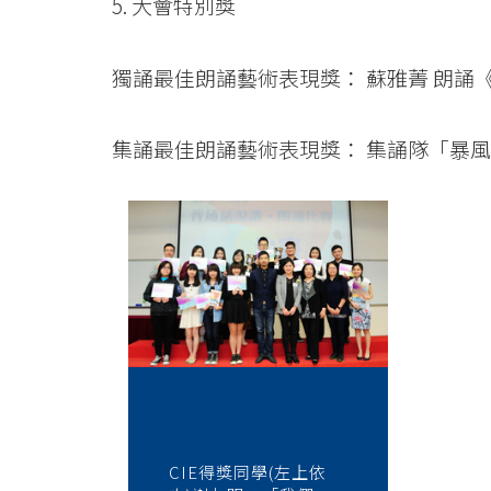
5. 大會特別獎
獨誦最佳朗誦藝術表現獎： 蘇雅菁 朗誦
集誦最佳朗誦藝術表現獎： 集誦隊「暴風
CIE得獎同學(左上依