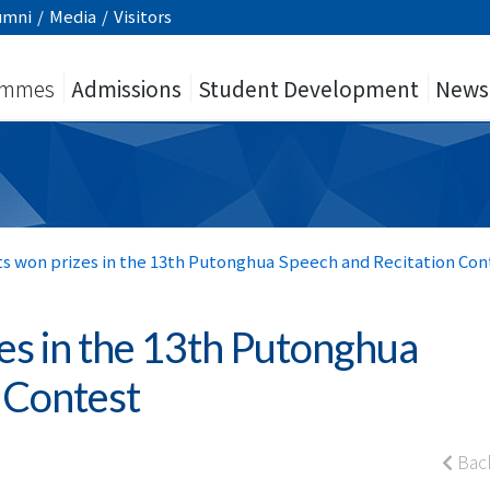
umni
/
Media
/
Visitors
ammes
Admissions
Student Development
News
s won prizes in the 13th Putonghua Speech and Recitation Con
es in the 13th Putonghua
 Contest
Bac