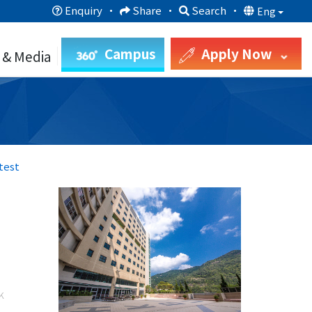
Enquiry
·
Share
·
Search
·
Eng
Campus
Apply Now
 & Media
test
k