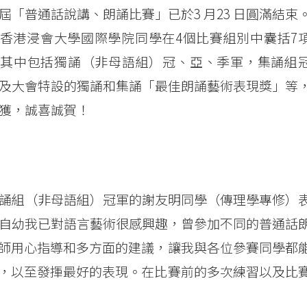
屆「普通話說講、朗誦比賽」已於3 月23 日圓滿結束
香港浸會大學國際學院同學在4個比賽組別中囊括7
其中包括獨誦（非母語組）冠、亞、季軍，集誦組
及大會特設的獨誦和集誦「最佳朗誦藝術表現獎」等
獲，誠喜誠賀！
誦組（非母語組）冠軍的謝友明同學（傳理學專修）
自幼我已對語言藝術很感興趣，曾參加不同的普通話
師用心指導和多方面的建議，讓我與各位參賽同學都
，以至發揮最好的表現。在比賽前的多次練習以及比