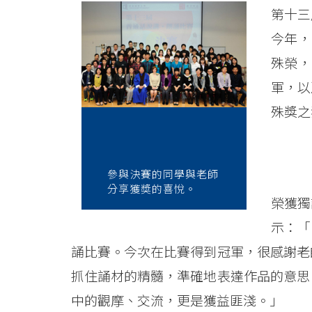
Recitation
第十三
Contest
今年，
-
殊榮，
College
軍，以
殊獎之
News
-
College
參與決賽的同學與老師
分享獲奬的喜悅。
榮獲獨
of
示：「
International
誦比賽。今次在比賽得到冠軍，很感謝老
Education
抓住誦材的精髓，準確地表達作品的意思
-
中的觀摩、交流，更是獲益匪淺。」