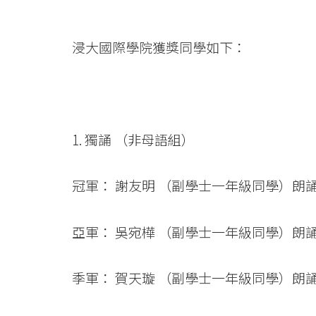
浸大國際學院獲獎同學如下：
1. 獨誦 （非母語組）
冠軍： 謝友明 （副學士一年級同學）朗
亞軍： 吳宛樺 （副學士一年級同學）朗
季軍： 賀天璇 （副學士一年級同學）朗