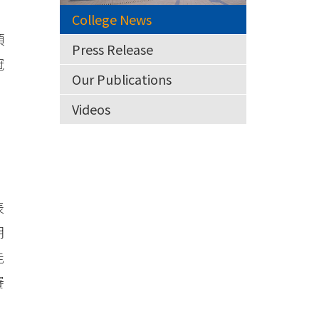
。
College News
項
Press Release
冠
Our Publications
，
Videos
表
朗
能
賽