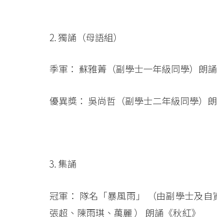
2. 獨誦（母語組）
季軍： 蘇雅菁（副學士一年級同學）朗
優異獎： 吳尚哲（副學士二年級同學）
3. 集誦
冠軍： 隊名「暴風雨」 （由副學士及
張超、陳雨琪、萬麗 ） 朗誦《秋紅》