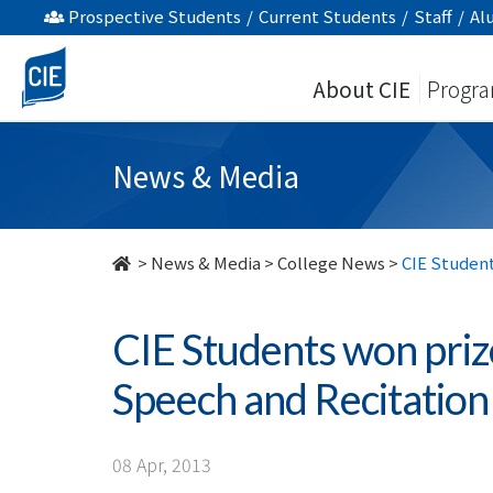
CIE
Prospective Students
/
Current Students
/
Staff
/
Al
Students
About CIE
Progr
won
prizes
News & Media
in
the
>
News & Media
>
College News
>
CIE Student
13th
CIE Students won priz
Putonghua
Speech and Recitation
Speech
and
08 Apr, 2013