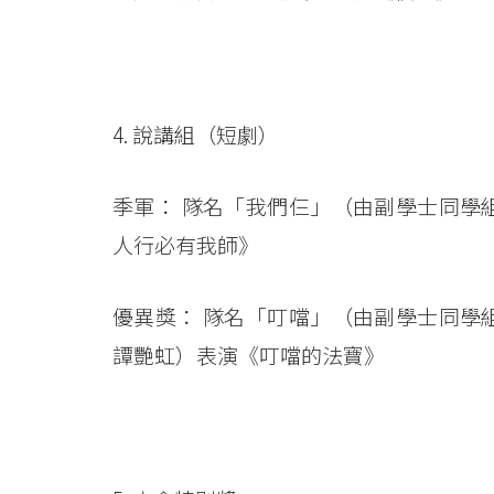
4. 說講組（短劇）
季軍： 隊名「我們仨」（由副學士同學
人行必有我師》
優異獎： 隊名「叮噹」（由副學士同學
譚艷虹）表演《叮噹的法寶》