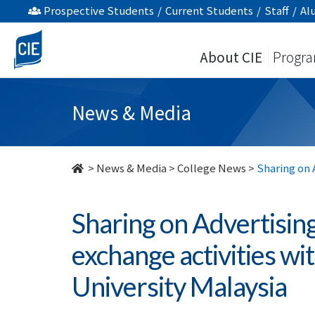
Sharing
Prospective Students
/
Current Students
/
Staff
/
Al
on
About CIE
Progr
Advertising
Creativity
News & Media
and
Virtual
>
News & Media
>
College News
>
Sharing on 
exchange
Sharing on Advertising
activities
exchange activities wit
with
University Malaysia
International