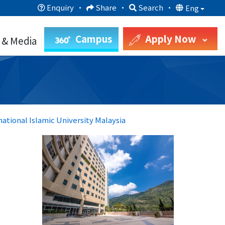
Enquiry
·
Share
·
Search
·
Eng
Campus
Apply Now
 & Media
national Islamic University Malaysia