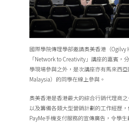
-
Hong
Kong
Baptist
國際學院傳理學部邀請奧美香港（Ogilvy Hon
University
「Network to Creativity」
學現場參與之外，是次講座亦有馬來西亞國際伊斯蘭大學（
Malaysia）的同學在線上參與。
奧美香港是香港最大的綜合行銷代理商之一
以及籌備各類大型營銷計劃的工作經歷，
PayMe手機支付服務的宣傳廣告，令學