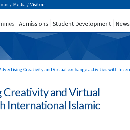
umni
/
Media
/
Visitors
ammes
Admissions
Student Development
News
Advertising Creativity and Virtual exchange activities with Inter
 Creativity and Virtual
h International Islamic