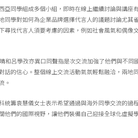
西亞同學組成多個小組，即時在線上繼續討論與講座
地同學對如何為企業品牌選擇代言人的議題討論尤其
下尋找代言人須要考慮的因素，例如社會風氣和偶像
瑋晴和呂學孜亦異口同聲指是次交流加強了他們與不同
對話的信心。整個線上交流活動氣氛輕鬆融洽，兩地
流。
科統籌袁慧儀女士表示希望通過與海外同學交流的過
闊他們的國際視野，讓他們裝備自己迎接全球化虛擬