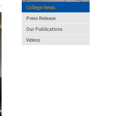
k
College News
Press Release
Our Publications
Videos