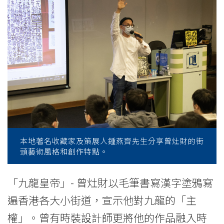
Seminar
-
College
News
-
College
of
本地著名收藏家及策展人鍾燕齊先生分享曾灶財的街
International
頭藝術風格和創作特點。
Education
「九龍皇帝」- 曾灶財以毛筆書寫漢字塗鴉寫
-
遍香港各大小街道，宣示他對九龍的「主
Hong
權」。曾有時裝設計師更將他的作品融入時