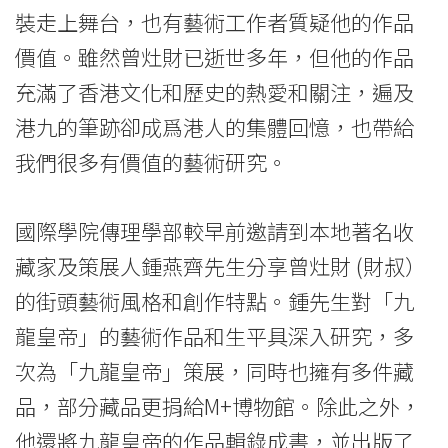
Kong
裝走上舞台，也有藝術工作者質疑他的作品
價值。雖然曾灶財已逝世多年，但他的作品
Baptist
充滿了香港文化和歷史的熱愛和關注，遍及
University
港九的筆跡卻成爲港人的集體回憶，也帶給
我們很多有價值的藝術研究。
國際學院傳理學部較早前邀請到本地著名收
藏家及策展人鍾燕齊先生分享曾灶財 (財叔）
的街頭藝術風格和創作特點。鍾先生對「九
龍皇帝」的藝術作品和生平具深入研究，多
次為「九龍皇帝」策展，同時也擁有多件藏
品，部分藏品更捐給M+博物館。除此之外，
他還將九龍皇帝的作品輯錄成書，並出版了