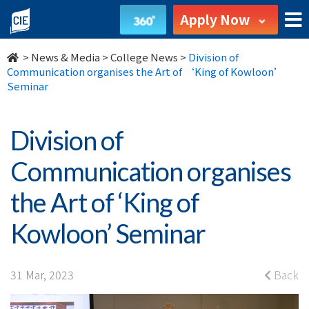
Division
Apply Now
of
>
News & Media
>
College News
>
Division of
Communication
Communication organises the Art of ‘King of Kowloon’
Seminar
organises
the
Division of
Art
Communication organises
of
the Art of ‘King of
‘King
Kowloon’ Seminar
of
Kowloon’
31 Mar, 2023
Back