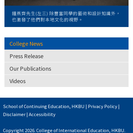
鍾燕齊先生(左三) 除豐富同學的藝術和設計知識外，
也激發了他們對本地文化的視野。
College News
Press Release
Our Publications
Videos
School of Continuing Education
,
HKBU
|
Privacy Policy
|
Disclaimer
|
Accessibility
Copyright 2026. College of International Education, HKBU.