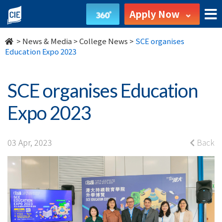
SCE
Apply Now
organises
>
News & Media
>
College News
>
SCE organises
Education
Education Expo 2023
Expo
SCE organises Education
2023
Expo 2023
-
College
03 Apr, 2023
Back
News
-
College