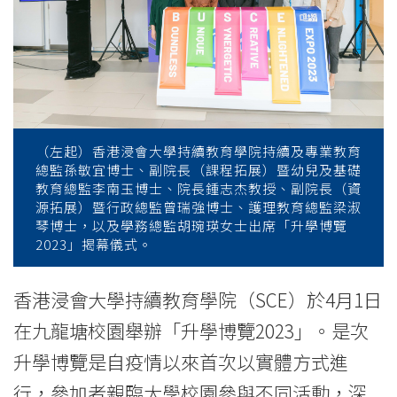
of
International
Education
-
Hong
（左起）香港浸會大學持續教育學院持續及專業教育
總監孫敏宜博士、副院長（課程拓展）暨幼兒及基礎
Kong
教育總監李南玉博士、院長鍾志杰教授、副院長（資
源拓展）暨行政總監曾瑞強博士、護理教育總監梁淑
Baptist
琴博士，以及學務總監胡琬瑛女士出席「升學博覽
2023」揭幕儀式。
University
香港浸會大學持續教育學院（SCE）於4月1日
在九龍塘校園舉辦「升學博覽2023」。是次
升學博覽是自疫情以來首次以實體方式進
行，參加者親臨大學校園參與不同活動，深